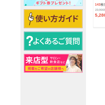
143
枚
23,90
5,28