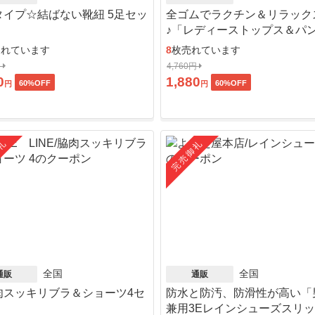
タイプ☆結ばない靴紐 5足セッ
全ゴムでラクチン＆リラック
♪「レディーストップス＆パ
ット」
売れています
8
枚売れています
円
4,760円
0
1,880
60
%OFF
60
%OFF
円
円
礼
完売御礼
全国
全国
通販
通販
肉スッキリブラ＆ショーツ4セ
防水と防汚、防滑性が高い「
」
兼用3Eレインシューズスリ