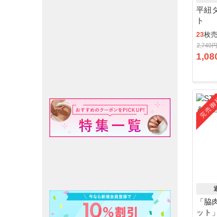
平紐
ト
23
枚
2,740
1,08
完売御
「脇
ット