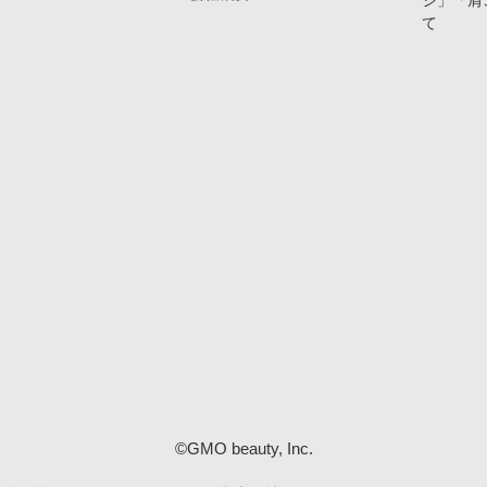
ジ」「肩
て
©GMO beauty, Inc.