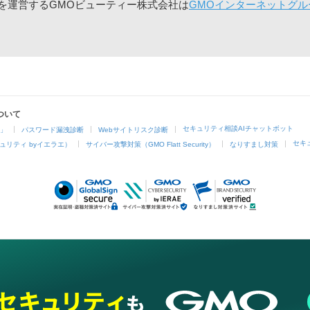
」を運営するGMOビューティー株式会社は
GMOインターネットグル
ついて
セキュリティ相談AIチャットボット
4」
パスワード漏洩診断
Webサイトリスク診断
セキ
ュリティ byイエラエ）
サイバー攻撃対策（GMO Flatt Security）
なりすまし対策