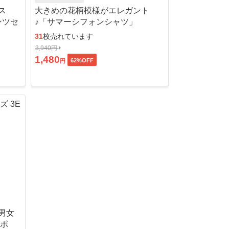
ス
大きめの花柄模様がエレガント
ンツセ
♪「サマーシフォンシャツ」
31
枚売れています
3,940円
1,480
62
%OFF
円
男女
ッポ