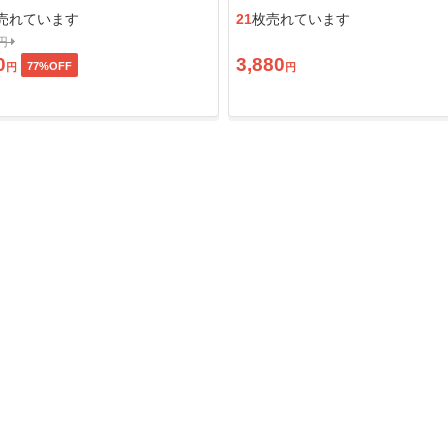
ン」
売れています
21
枚売れています
0円
0
3,880
77
%OFF
円
円