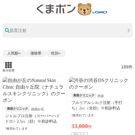
肌育注射
人気順
価格帯
性別
189件
表示切替
美容クリニック
渋谷
プルリアルシルク注射（手打
ち）2cc（全顔）※初診料込
美容クリニック
自由が丘
ジャルプロ注射（スーパーハイ
1
枚売れています
ドロ）2.5cc（顔）※初診料込
33,000
円
7
枚売れています
男女ＯＫ