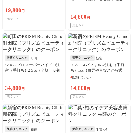
択）※初診料込／リピート可
19,800
円
14,800
円
男女ＯＫ
男女ＯＫ
美容クリニック
美容クリニック
町田
新宿
ジャルプロ スーパーハイドロ注
スネコスパフォルマ注射（手打
射（手打ち）2.5㏄（全顔）※初
ち）1cc（目元や首などから選
診料込／リピート可
択）※初診料込／リピート可
4
枚売れています
34,800
14,800
円
円
男女ＯＫ
男女ＯＫ
美容クリニック
美容クリニック
新宿
千葉･柏