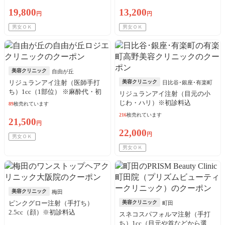
19,800
13,200
円
円
男女ＯＫ
男女ＯＫ
美容クリニック
自由が丘
リジュランアイ注射（医師手打
美容クリニック
日比谷･銀座･有楽町
ち）1cc（1部位） ※麻酔代・初
リジュランアイ注射（目元の小
診料込
じわ・ハリ）※初診料込
89
枚売れています
216
枚売れています
21,500
円
22,000
円
男女ＯＫ
男女ＯＫ
美容クリニック
梅田
ピンクグロー注射（手打ち）
美容クリニック
町田
2.5cc（顔）※初診料込
スネコスパフォルマ注射（手打
ち）1cc（目元や首などから選