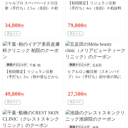
ジャルプロ スーパーハイドロ注
【初回限定】リジュラン注射
射（手打ち）2.5㏄（全顔）※初
（手打ち）4cc（全顔）※初診料
診料込／リピート可
込
34,800
79,800
円
円
男女ＯＫ
男女ＯＫ
美容クリニック
美容クリニック
千葉･柏
五反田
【初回限定】リジュラン注射
ヒアルロン酸注射（スキンバイ
（手打ち）2cc（頬や首などから
ブ）1cc（手打ち）顔や首の気に
選択）※初診料込
なる部位※マイクロカニューレ
代、初診料込／4枚可
49,800
27,500
円
円
男女ＯＫ
男女ＯＫ
美容クリニック
池袋