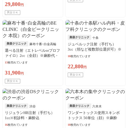
29,800
円
男女ＯＫ
美容クリニック
十条
美容クリニック
ジュベルック注射（手打ち）
麻布十番･白金高輪
3cc（頬など複数部位選択可）※
選べる注射（エトレベルorプロフ
初診料込／3枚可
ァイロ）2cc（全顔）※麻酔代・
10
枚売れています
初診料込／リピート可
13
枚売れています
22,800
円
31,900
円
男女ＯＫ
男女ＯＫ
美容クリニック
美容クリニック
渋谷
六本木
リジュランHB注射（手打ち）
ワンダートックス使用スキンボ
1cc※初診料・麻酔込
トックス 50単位（顔）※麻酔
代、初診料込
16
枚売れています
10
枚売れています