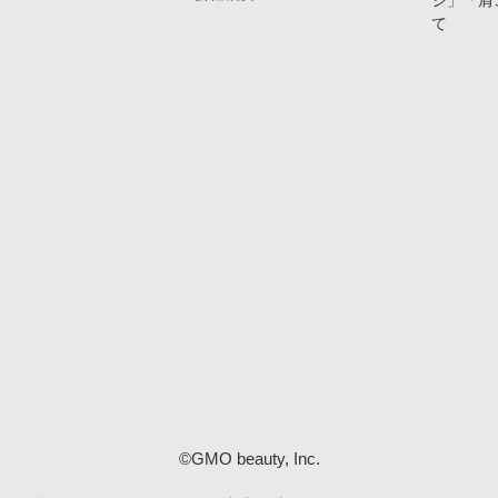
ジ」「肩
て
©GMO beauty, Inc.