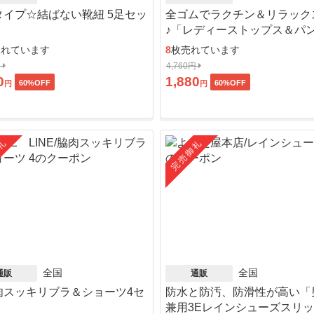
タイプ☆結ばない靴紐 5足セッ
全ゴムでラクチン＆リラック
♪「レディーストップス＆パ
ット」
売れています
8
枚売れています
円
4,760円
0
1,880
60
%OFF
60
%OFF
円
円
礼
完売御礼
全国
全国
通販
通販
肉スッキリブラ＆ショーツ4セ
防水と防汚、防滑性が高い「
」
兼用3Eレインシューズスリ