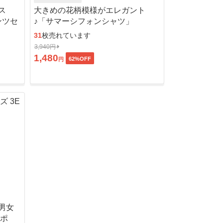
ス
大きめの花柄模様がエレガント
ンツセ
♪「サマーシフォンシャツ」
31
枚売れています
3,940円
1,480
62
%OFF
円
男女
ッポ