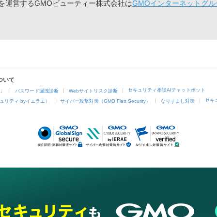
」を運営するGMOビューティー株式会社は
GMOインターネットグル
ついて
セキュリティ相談AIチャットボット
4」
パスワード漏洩診断
Webサイトリスク診断
セキ
ュリティ byイエラエ）
サイバー攻撃対策（GMO Flatt Security）
なりすまし対策