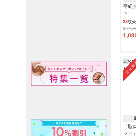
平紐
ト
23
枚
2,740
1,08
完売御
「脇
ット