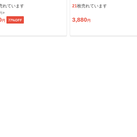
ン」
売れています
21
枚売れています
0円
0
3,880
77
%OFF
円
円