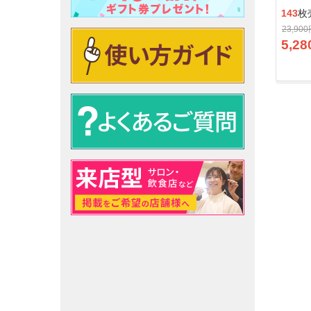
143
枚
23,90
5,28