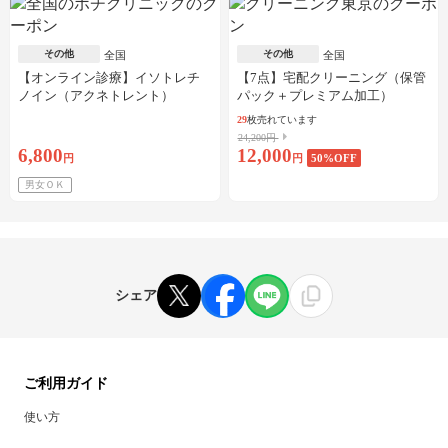
その他
その他
全国
全国
【オンライン診療】イソトレチ
【7点】宅配クリーニング（保管
ノイン（アクネトレント）
パック＋プレミアム加工）
10mg×1か月分※初診料・送料込
29
枚売れています
24,200円
6,800
12,000
円
円
50
%OFF
男女ＯＫ
シェア
ご利用ガイド
使い方