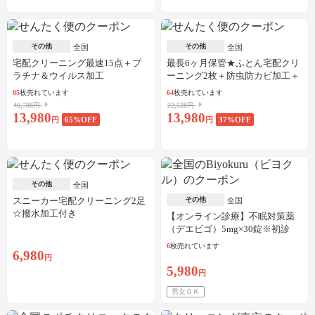
その他
その他
全国
全国
宅配クリーニング最速15点＋プ
最長6ヶ月保管★ふとん宅配クリ
ラチナ＆ウイルス加工
ーニング2枚＋防虫防カビ加工＋
しみ抜き
85
枚売れています
64
枚売れています
40,788円
22,528円
13,980
13,980
円
65
%OFF
円
37
%OFF
その他
全国
スニーカー宅配クリーニング2足
その他
全国
☆撥水加工付き
【オンライン診療】不眠対策薬
（デエビゴ）5mg×30錠※初診
料・送料込
6
枚売れています
6,980
円
5,980
円
男女ＯＫ