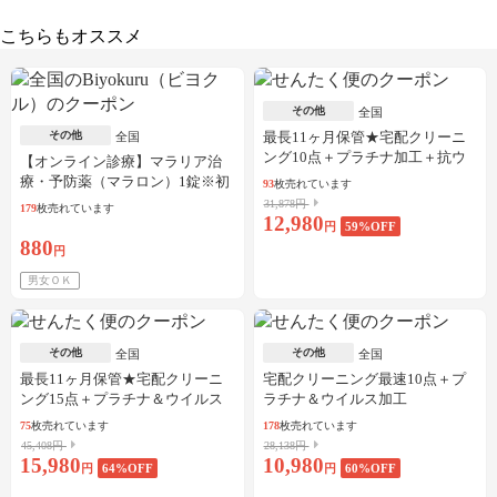
こちらもオススメ
その他
全国
その他
最長11ヶ月保管★宅配クリーニ
全国
ング10点＋プラチナ加工＋抗ウ
【オンライン診療】マラリア治
イルス加工
療・予防薬（マラロン）1錠※初
93
枚売れています
診料・送料込／30枚可
31,878円
179
枚売れています
12,980
円
59
%OFF
880
円
男女ＯＫ
その他
その他
全国
全国
最長11ヶ月保管★宅配クリーニ
宅配クリーニング最速10点＋プ
ング15点＋プラチナ＆ウイルス
ラチナ＆ウイルス加工
加工
75
枚売れています
178
枚売れています
45,408円
28,138円
15,980
10,980
円
64
%OFF
円
60
%OFF