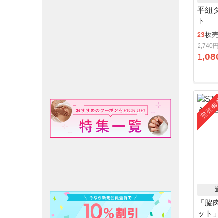
平紐
ト
23
枚
2,740
1,08
完売御
「脇
ット