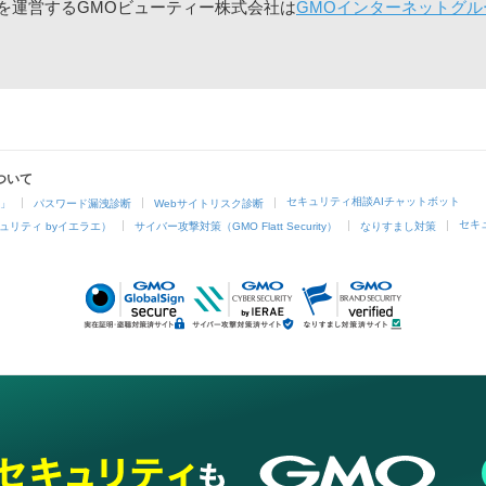
」を運営するGMOビューティー株式会社は
GMOインターネットグル
ついて
セキュリティ相談AIチャットボット
4」
パスワード漏洩診断
Webサイトリスク診断
セキ
ュリティ byイエラエ）
サイバー攻撃対策（GMO Flatt Security）
なりすまし対策