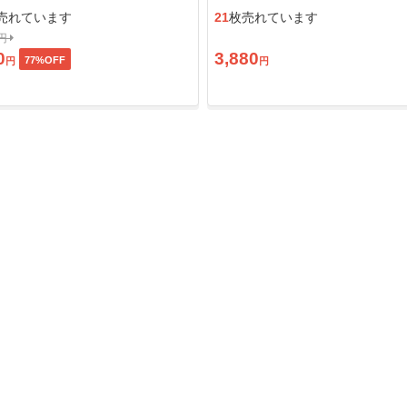
ン」
売れています
21
枚売れています
0円
0
3,880
77
%OFF
円
円