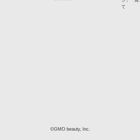
ジ」「肩
て
©GMO beauty, Inc.