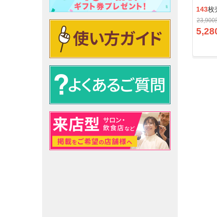
143
枚
23,90
5,28