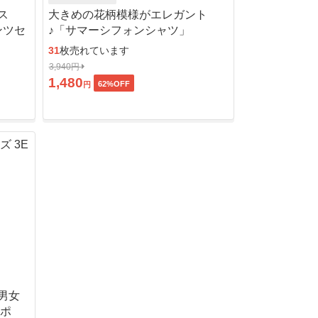
ス
大きめの花柄模様がエレガント
ンツセ
♪「サマーシフォンシャツ」
31
枚売れています
3,940円
1,480
62
%OFF
円
男女
ッポ