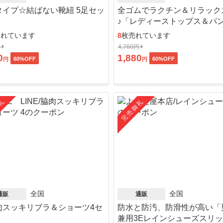
タイプ☆結ばない靴紐 5足セッ
全ゴムでラクチン＆リラック
♪「レディーストップス＆パ
ット」
売れています
8
枚売れています
円
4,760円
0
1,880
60
%OFF
60
%OFF
円
円
礼
完売御礼
全国
全国
通販
通販
肉スッキリブラ＆ショーツ4セ
防水と防汚、防滑性が高い「
」
兼用3Eレインシューズスリ