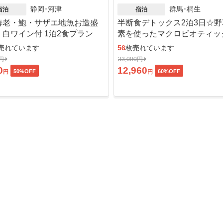
静岡･河津
群馬･桐生
宿泊
宿泊
海老・鮑・サザエ地魚お造盛
半断食デトックス2泊3日☆
・白ワイン付 1泊2食プラン
素を使ったマクロビオティッ
売れています
56
枚売れています
0円
33,000円
0
12,960
50
%OFF
60
%OFF
円
円