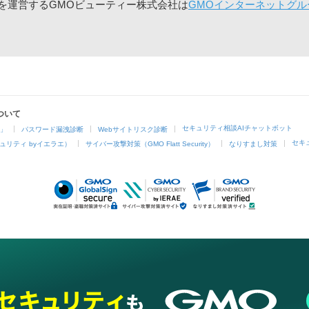
」を運営するGMOビューティー株式会社は
GMOインターネットグル
ついて
セキュリティ相談AIチャットボット
4」
パスワード漏洩診断
Webサイトリスク診断
セキ
ュリティ byイエラエ）
サイバー攻撃対策（GMO Flatt Security）
なりすまし対策