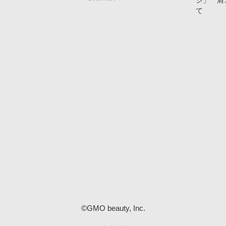
ジ」「肩
て
©GMO beauty, Inc.