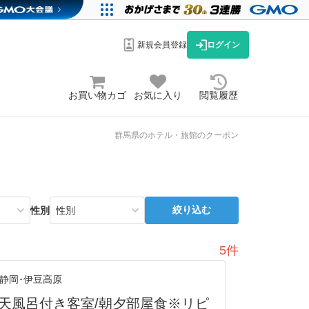
新規会員登録
ログイン
お買い物カゴ
お気に入り
閲覧履歴
群馬県のホテル・旅館のクーポン
絞り込む
性別
5件
静岡･伊豆高原
露天風呂付き客室/朝夕部屋食※リピ