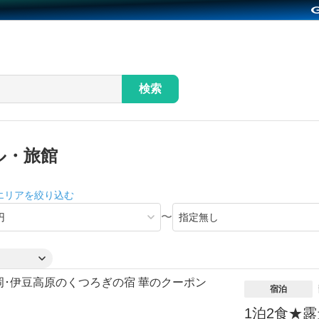
検索
ル・旅館
エリアを絞り込む
〜
宿泊
1泊2食★