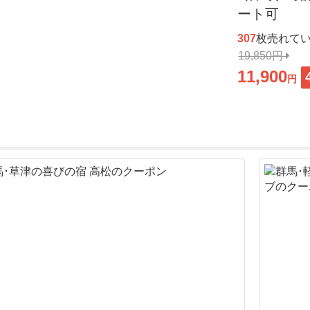
ート可
307
枚売れて
19,850円
11,900
円