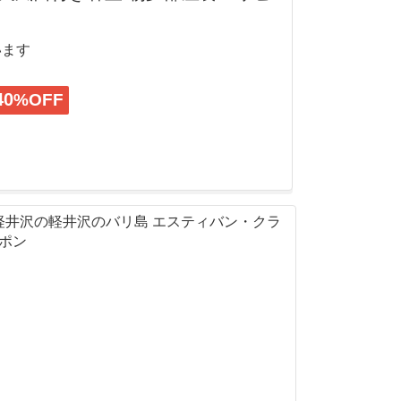
います
40
%OFF