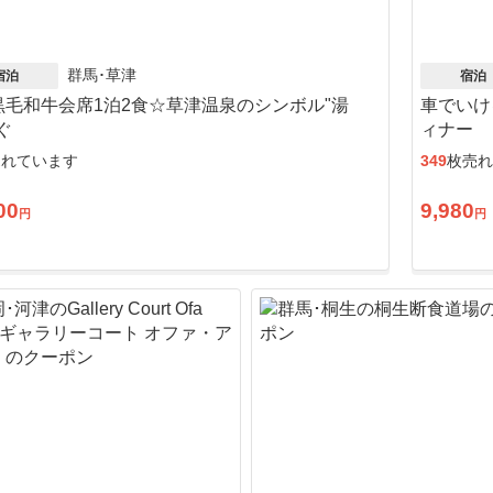
群馬･草津
宿泊
宿泊
黒毛和牛会席1泊2食☆草津温泉のシンボル"湯
車でいけ
ぐ
ィナー
売れています
349
枚売れ
00
9,980
円
円