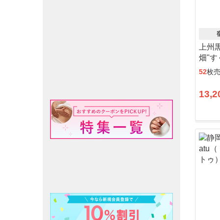
上州
畑"す
52
枚
13,2