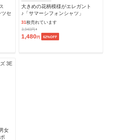
ス
大きめの花柄模様がエレガント
ンツセ
♪「サマーシフォンシャツ」
31
枚売れています
3,940円
1,480
62
%OFF
円
男女
ッポ