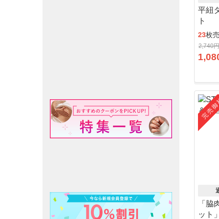
平紐
ト
23
枚
2,740
1,08
完売御
「脇
ット