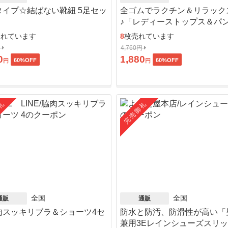
タイプ☆結ばない靴紐 5足セッ
全ゴムでラクチン＆リラック
♪「レディーストップス＆パ
ット」
売れています
8
枚売れています
円
4,760円
0
1,880
60
%OFF
60
%OFF
円
円
礼
完売御礼
全国
全国
通販
通販
肉スッキリブラ＆ショーツ4セ
防水と防汚、防滑性が高い「
」
兼用3Eレインシューズスリ