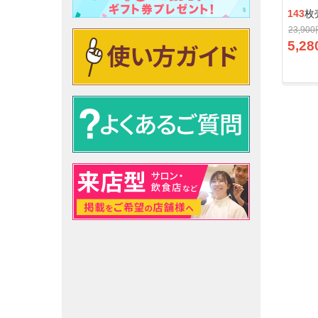
143
枚
23,90
5,28