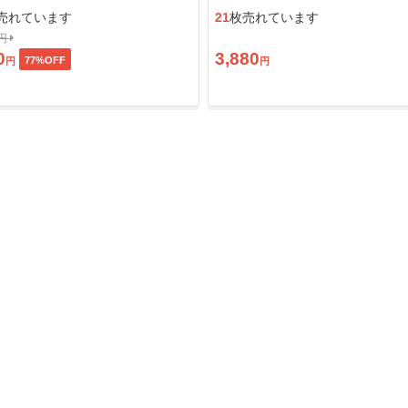
ン」
売れています
21
枚売れています
0円
0
3,880
77
%OFF
円
円