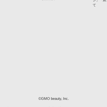
ジ」「肩
て
©GMO beauty, Inc.