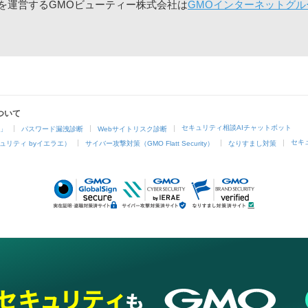
」を運営するGMOビューティー株式会社は
GMOインターネットグル
ついて
セキュリティ相談AIチャットボット
4」
パスワード漏洩診断
Webサイトリスク診断
セキ
ュリティ byイエラエ）
サイバー攻撃対策（GMO Flatt Security）
なりすまし対策