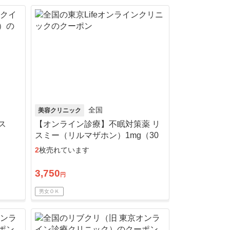
全国
美容クリニック
ス
【オンライン診療】不眠対策薬 リ
スミー（リルマザホン）1mg（30
日分）※初診料・送料込／リピー
2
枚売れています
ト可
3,750
円
男女ＯＫ