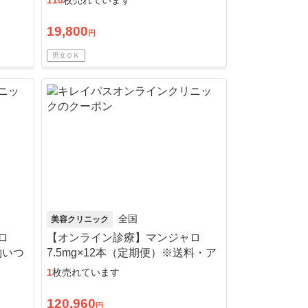
110
枚売れています
19,800
円
男女ＯＫ
全国
美容クリニック
ロ
【オンライン診療】マンジャロ
約いつ
7.5mg×12本（定期便）※送料・ア
ルコール綿・診察料込
1
枚売れています
120,960
円