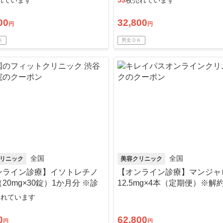
れています
53
枚売れています
00
32,800
円
円
Ｋ
男女ＯＫ
全国
全国
リニック
美容クリニック
ンライン診療】イソトレチノ
【オンライン診療】マンジャ
20mg×30錠）1か月分 ※診
12.5mg×4本（定期便）※解
、送料込込
でも可能！
売れています
0
62,800
円
円