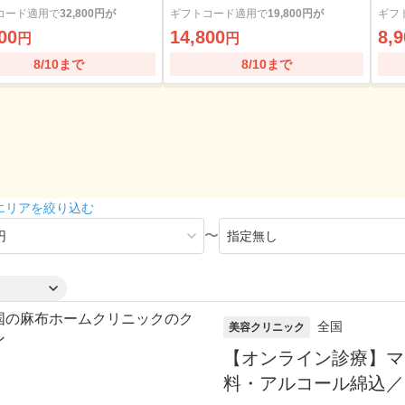
ール綿・診察料込
コード適用で
32,800円が
ギフトコード適用で
19,800円が
ギフ
00
14,800
8,9
円
円
8/10まで
8/10まで
エリアを絞り込む
〜
全国
美容クリニック
【オンライン診療】マ
料・アルコール綿込／