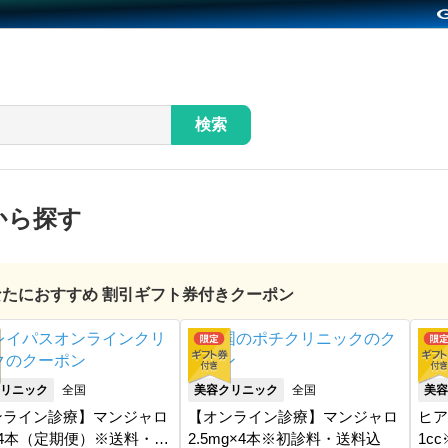
検索
から探す
あなたにおすすめ 割引ギフト券付きクーポン
リニック
全国
美容クリニック
全国
美容
ンライン診療】マンジャロ
【オンライン診療】マンジャロ
ヒア
×4本（定期便）※送料・ア
2.5mg×4本※初診料・送料込
1c