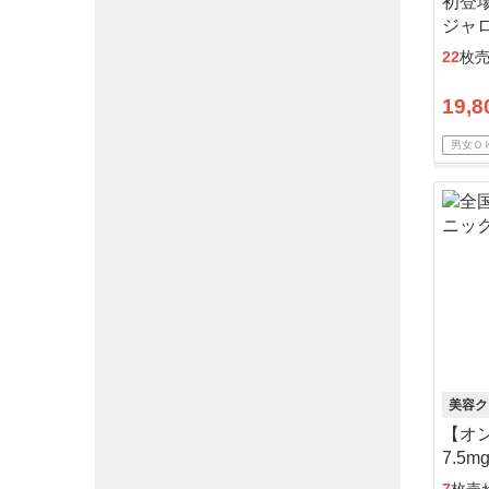
初登
ジャロ
アル
22
枚
19,8
男女Ｏ
美容ク
【オ
7.5
ール