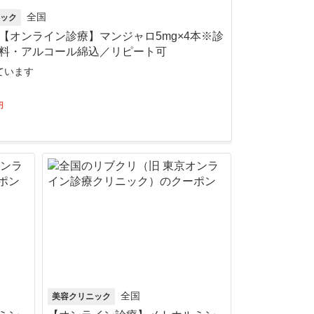
全国
ック
【オンライン診療】マンジャロ5mg×4本※診
料・アルコール綿込／リピート可
ています
円
全国
美容クリニック