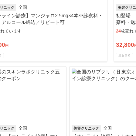
全国
リニック
美容クリニ
ライン診療】マンジャロ2.5mg×4本※診察料・
初登場！
・アルコール綿込／リピート可
察料・送
売れています
24
枚売れ
00
32,800
円
Ｋ
男女ＯＫ
全国
全国
リニック
美容クリニック