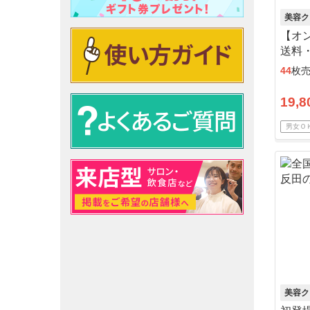
美容ク
【オン
送料
44
枚
19,8
男女Ｏ
美容ク