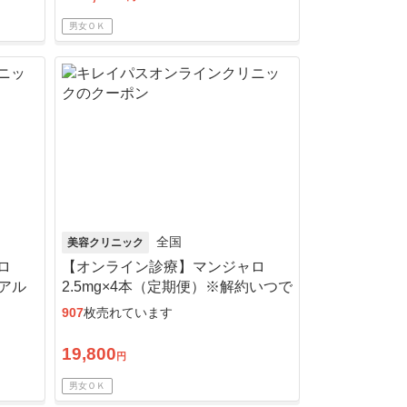
男女ＯＫ
全国
美容クリニック
ロ
【オンライン診療】マンジャロ
・アル
2.5mg×4本（定期便）※解約いつで
も可能！
907
枚売れています
19,800
円
男女ＯＫ