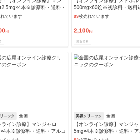
場！【オンライン診療】マン
【オンライン診療】メトホル
2.5mg×4本※診察料・送料・
500mg×60錠※初診料・送
コール綿込／リピート可
ピート可
売れています
99
枚売れています
00
2,100
円
円
Ｋ
男女ＯＫ
全国
全国
リニック
美容クリニック
ンライン診療】マンジャロ
【オンライン診療】マンジャ
mg×4本※診察料・送料・アルコ
5mg×4本※診察料・送料・
綿込
ール綿込