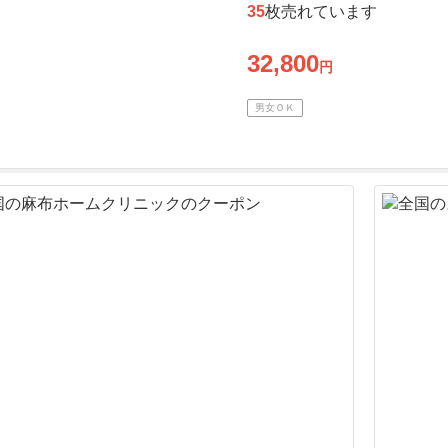
35
枚売れています
32,800
円
男女ＯＫ