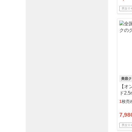
男女Ｏ
美容ク
【オ
ド2.
コー
1
枚売
7,98
男女Ｏ