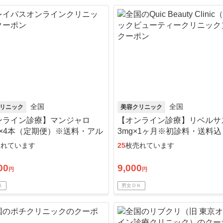
全国
全国
リニック
美容クリニック
ンライン診療】マンジャロ
【オンライン診療】リベルサ
g×4本（定期便）※送料・アル
3mg×1ヶ月※初診料・送料込
ル綿・診察料込
売れています
25
枚売れています
00
9,000
円
円
Ｋ
男女ＯＫ