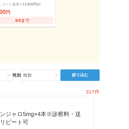
トコード適用で
13,900円が
00
円
8/9まで
絞り込む
性別
317件
ンジャロ5mg×4本※診察料・送
リピート可