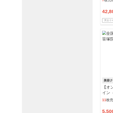
7
枚売
42,8
男女Ｏ
美容ク
【オ
イン（
察料
11
枚
5,50