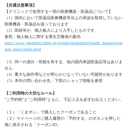
【共通注意事項】
【クリニックで使用する一部の医療機器・医薬品について】
（1）国内において医薬品医療機器等法上の承認を取得していない
医療機器・医薬品を扱っております
（2）医師等が、個人輸入により入手したものです
参照：個人輸入に関する厚生労働省の案内
https://www.yakubutsu.mhlw.go.jp/individualimport/health_damage/over
seas_report/index.html
（3）同一の成分・性能を有する、他の国内承認医薬品等はありま
せん
（4）重大な副作用などが明らかになっていない可能性があります
（5）本件の問い合わせ先：下部のショップ情報を参照
【ご利用時の大切なルール】
”ご予約時”と”ご利用時”ともに、下記２点を必ずお伝えください。
（１）「くまポン」で購入したクーポンであること
（２）マイページのご購入履歴の「予約する」のボタンを押した
後に表示される「クーポンID」