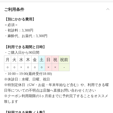
ご利用条件
【別にかかる費用】
＜必須＞
・初診料：3,300円
・麻酔代、お薬代：3,300円
【利用できる期間と日時】
・ご購入日から90日間
月
火
水
木
金
土
日
祝
祝前
○
○
×
○
○
○
×
×
-
・10:00～19:00(最終受付18:00)
※休診日：水曜、日曜、祝日
※特別定休日（GW・お盆・年末年始など含む）や、利用できる曜
日等についての不明点は店舗へ直接お問い合わせください
※クーポン利用期限の1ヶ月前までに予約完了することをオススメ
致します
【利用できる枚数／人数】