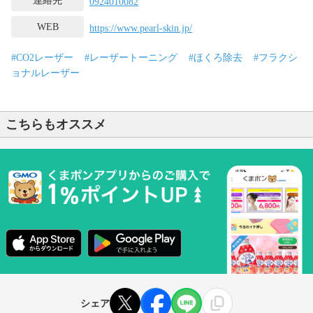
連絡先
0924010082
WEB
https://www.pearl-skin.jp/
#CO2レーザー
#レーザートーニング
#ほくろ除去
#フラクシ
ョナルレーザー
こちらもオススメ
シェア