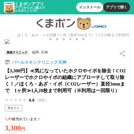
くまポンアプリ
インストール
アプリで開く
アプリからのご購入で
１％ポイントUP!
ほくろ・あざ・イボ治療 1ヶ所（直径3mmまで）☆1人20枚まで利用可
福岡･天神
美容クリニック
パールスキンクリニック天神
【3,300円】≪気になっていたホクロやイボを除去！CO2
レーザーでホクロやイボの組織にアプローチして取り除
く！／ほくろ・あざ・イボ（CO2レーザー）直径3mmま
で 1ヶ所≫1人20枚まで利用可（※利用は一回限り）
★★★★★
★★★★★
★★★★★
0.0
（0件）
男女ＯＫ
＼
85
枚売れています／
3,300
円