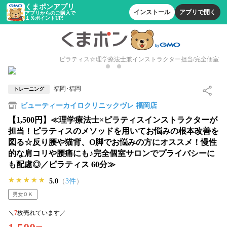
くまポンアプリ
インストール
アプリで開く
アプリからのご購入で
１％ポイントUP!
ピラティス☆理学療法士兼インストラクター担当/完全個室
福岡･福岡
トレーニング
ビューティーカイロクリニックヴレ 福岡店
【1,500円】≪理学療法士×ピラティスインストラクターが
担当！ピラティスのメソッドを用いてお悩みの根本改善を
図る☆反り腰や猫背、O脚でお悩みの方にオススメ！慢性
的な肩コリや腰痛にも♪完全個室サロンでプライバシーに
も配慮◎／ピラティス 60分≫
★★★★★
★★★★★
★★★★★
5.0
（
3件
）
男女ＯＫ
＼
7
枚売れています／