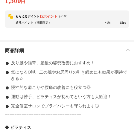
1,500
円
15ポイント
もらえるポイント
（+
1
%）
通常ポイント（期間限定）
+1%
15pt
商品詳細
反り腰や猫背、産後の姿勢改善におすすめ！
気になるO脚、二の腕やお尻周りの引き締めにも効果が期待で
きる☆
慢性的な肩こりや腰痛の改善にも役立つ◎
運動は苦手、ピラティスが初めてという方も大歓迎！
完全個室サロンでプライバシーも守られます◎
================================
◆ ピラティス