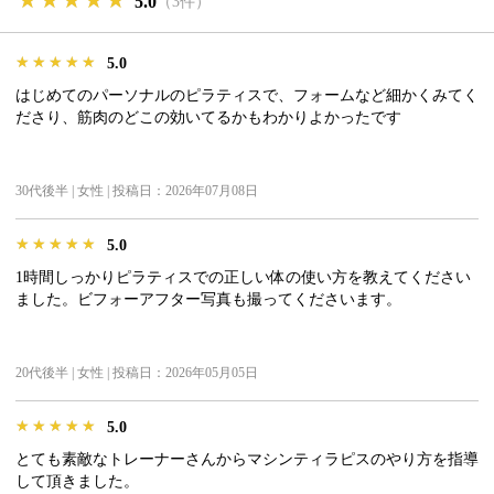
★★★★★
★★★★★
★★★★★
5.0
（3件）
★★★★★
★★★★★
★★★★★
5.0
はじめてのパーソナルのピラティスで、フォームなど細かくみてく
ださり、筋肉のどこの効いてるかもわかりよかったです
30代後半 | 女性 | 投稿日：2026年07月08日
★★★★★
★★★★★
★★★★★
5.0
1時間しっかりピラティスでの正しい体の使い方を教えてください
ました。ビフォーアフター写真も撮ってくださいます。
20代後半 | 女性 | 投稿日：2026年05月05日
★★★★★
★★★★★
★★★★★
5.0
とても素敵なトレーナーさんからマシンティラピスのやり方を指導
して頂きました。