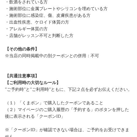
・飲酒をされている方
・施術部位に金属プレートやシリコンを埋めている方
・施術部位に感染症、傷、皮膚疾患がある方
・出血性疾患、ケロイド体質の方
・アレルギー体質の方
・店舗がレッスン不可と判断した方
【その他の条件】
※当店の同時掲載中の別クーポンとの併用：不可
【共通注意事項】
【ご利用時の大切なルール】
”ご予約時”と”ご利用時”ともに、下記２点を必ずお伝えください。
（１）「くまポン」で購入したクーポンであること
（２）マイページのご購入履歴の「予約する」のボタンを押した
後に表示される「クーポンID」
※「クーポンID」が確認できない場合は、ご予約をお受けできま
せん。