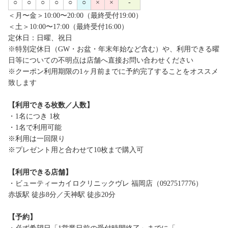
○
○
○
○
○
○
×
×
-
＜月〜金＞10:00〜20:00（最終受付19:00）
＜土＞10:00〜17:00（最終受付16:00）
定休日：日曜、祝日
※特別定休日（GW・お盆・年末年始など含む）や、利用できる曜
日等についての不明点は店舗へ直接お問い合わせください
※クーポン利用期限の1ヶ月前までに予約完了することをオススメ
致します
【利用できる枚数／人数】
・1名につき 1枚
・1名で利用可能
※利用は一回限り
※プレゼント用と合わせて10枚まで購入可
【利用できる店舗】
・ビューティーカイロクリニックヴレ 福岡店（0927517776）
赤坂駅 徒歩8分／天神駅 徒歩20分
【予約】