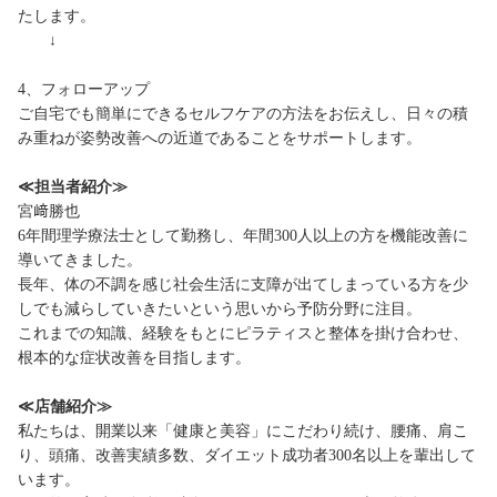
たします。
↓
4、フォローアップ
ご自宅でも簡単にできるセルフケアの方法をお伝えし、日々の積
み重ねが姿勢改善への近道であることをサポートします。
≪担当者紹介≫
宮﨑勝也
6年間理学療法士として勤務し、年間300人以上の方を機能改善に
導いてきました。
長年、体の不調を感じ社会生活に支障が出てしまっている方を少
しでも減らしていきたいという思いから予防分野に注目。
これまでの知識、経験をもとにピラティスと整体を掛け合わせ、
根本的な症状改善を目指します。
≪店舗紹介≫
私たちは、開業以来「健康と美容」にこだわり続け、腰痛、肩こ
り、頭痛、改善実績多数、ダイエット成功者300名以上を輩出して
います。