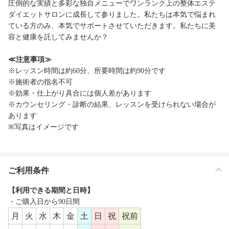
圧倒的な実績と多彩な独自メニューでワンランク上の整体エステ
ダイエットサロンに成長して参りました。私たちは本気で悩まれ
ている方のみ、本気でサポートさせていただきます。私たちに美
容と健康を託してみませんか？
≪注意事項≫
※レッスン時間は約60分、所要時間は約90分です
※施術者の指名不可
※効果・仕上がり具合には個人差があります
※カウンセリング・診断の結果、レッスンを受けられない場合が
あります
※写真はイメージです
ご利用条件
【利用できる期間と日時】
・ご購入日から90日間
月
火
水
木
金
土
日
祝
祝前