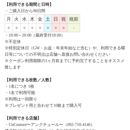
【利用できる期間と日時】
・ご購入日から90日間
月
火
水
木
金
土
日
祝
祝前
○
○
○
○
○
○
○
○
-
・10:00～20:00（最終受付18:00）
※不定休
※特別定休日（GW・お盆・年末年始など含む）や、利用できる曜
日等についての不明点は店舗へ直接お問い合わせください
※クーポン利用期限の1ヶ月前までに予約完了することをオススメ
致します
【利用できる枚数／人数】
・1名につき 1枚
・1名で利用可能
※利用は一回限り
※プレゼント用と合わせて10枚まで購入可
【利用できる店舗】
・UnCouture〜アンクチュール〜（092-710-4146）