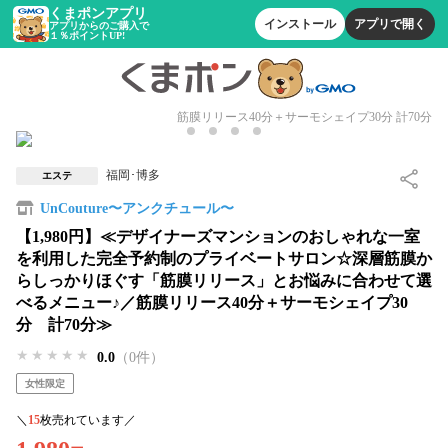
くまポンアプリ
インストール
アプリで開く
アプリからのご購入で
１％ポイントUP!
筋膜リリース40分＋サーモシェイプ30分 計70分
福岡･博多
エステ
UnCouture〜アンクチュール〜
【1,980円】≪デザイナーズマンションのおしゃれな一室
を利用した完全予約制のプライベートサロン☆深層筋膜か
らしっかりほぐす「筋膜リリース」とお悩みに合わせて選
べるメニュー♪／筋膜リリース40分＋サーモシェイプ30
分 計70分≫
★★★★★
★★★★★
★★★★★
0.0
（0件）
女性限定
＼
15
枚売れています／