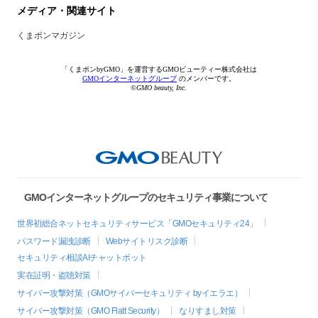
メディア・関連サイト
くまポンマガジン
「くまポンbyGMO」を運営するGMOビューティー株式会社は
GMOインターネットグループ
のメンバーです。
©GMO beauty, Inc.
GMOインターネットグループのセキュリティ事業について
世界初総合ネットセキュリティサービス「GMOセキュリティ24」
パスワード漏洩診断
Webサイトリスク診断
セキュリティ相談AIチャットボット
実在証明・盗聴対策
サイバー攻撃対策（GMOサイバーセキュリティ byイエラエ）
サイバー攻撃対策（GMO Flatt Security）
なりすまし対策