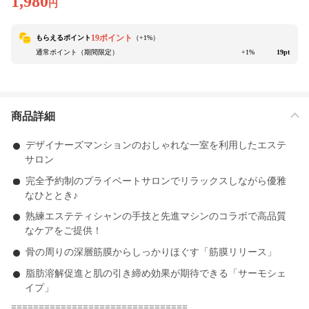
1,980
円
19ポイント
もらえるポイント
（+
1
%）
通常ポイント（期間限定）
+1%
19pt
商品詳細
デザイナーズマンションのおしゃれな一室を利用したエステ
サロン
完全予約制のプライベートサロンでリラックスしながら優雅
なひととき♪
熟練エステティシャンの手技と先進マシンのコラボで高品質
なケアをご提供！
骨の周りの深層筋膜からしっかりほぐす「筋膜リリース」
脂肪溶解促進と肌の引き締め効果が期待できる「サーモシェ
イプ」
================================