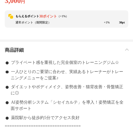
3,000
円
30ポイント
もらえるポイント
（+
1
%）
通常ポイント（期間限定）
+1%
30pt
商品詳細
プライベート感を重視した完全個室のトレーニングジム☆
一人ひとりのご要望に合わせ、実績あるトレーナーがトレー
ニングメニューをご提案♪
ダイエットやボディメイク、姿勢改善・猫背改善・骨盤矯正
に◎
AI姿勢分析システム「シセイカルテ」を導入！姿勢矯正を全
面サポート
薬院駅から徒歩約5分でアクセス良好
================================