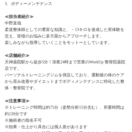
3、ボディーメンテナンス
≪担当者紹介≫
中野直哉
柔道整体師としての豊富な知識と、－13キロを達成した実体験を
交え、皆様のお悩みに多方面からアプローチします。
楽しみながら指導していくことをモットーとしています。
≪店舗紹介≫
天神薬院駅から徒歩5分！深夜24時まで営業のWorkUp 整骨院薬院
店です。
パーソナルトレーニングジムを併設しており、運動後の体のケア
から歪み改善やダイエットまでボディメンテナンスに特化した整
体・整骨院です。
≪注意事項≫
※トレーニング時間は約75分（姿勢分析15分含む）、所要時間は
約120分です
※施術者の指名不可
※効果・仕上がり具合には個人差があります