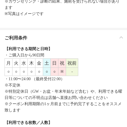
※カウンセリング・診断の結果、施術を受けられない場合があり
ます
※写真はイメージです
ご利用条件
【利用できる期間と日時】
・ご購入日から90日間
月
火
水
木
金
土
日
祝
祝前
○
○
○
○
○
○
○
※
-
・11:00〜24:00 （最終受付22:00）
※不定休
※特別定休日（GW・お盆・年末年始など含む）や、利用できる曜
日等についての不明点は店舗へ直接お問い合わせください
※クーポン利用期限の1ヶ月前までに予約完了することをオススメ
致します
【利用できる枚数／人数】