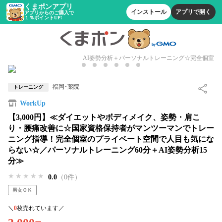
くまポンアプリ
インストール
アプリで開く
アプリからのご購入で
１％ポイントUP!
AI姿勢分析＋パーソナルトレーニング☆完全個室
福岡･薬院
トレーニング
WorkUp
【3,000円】≪ダイエットやボディメイク、姿勢・肩こ
り・腰痛改善に☆国家資格保持者がマンツーマンでトレー
ニング指導！完全個室のプライベート空間で人目も気にな
らない☆／パーソナルトレーニング60分＋AI姿勢分析15
分≫
★★★★★
★★★★★
★★★★★
0.0
（0件）
男女ＯＫ
＼
0
枚売れています／