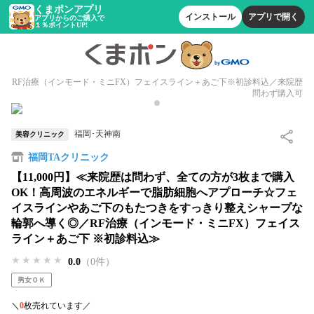
くまポンアプリ
インストール
アプリで開く
アプリからのご購入で
１％ポイントUP!
RF治療（インモード・ミニFX）フェイスライン＋あご下※初診料込／来院歴
問わず購入可
福岡･天神南
美容クリニック
福岡TAクリニック
【11,000円】≪来院歴は問わず、全ての方が3枚まで購入
OK！高周波のエネルギーで脂肪細胞へアプローチ☆フェ
イスラインやあご下のもたつきをすっきり整えシャープな
輪郭へ導く◎／RF治療（インモード・ミニFX）フェイス
ライン＋あご下 ※初診料込≫
★★★★★
★★★★★
★★★★★
0.0
（0件）
男女ＯＫ
＼
0
枚売れています／