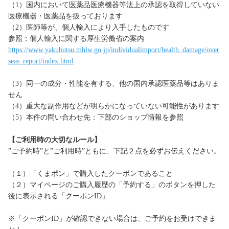
（1）国内において医薬品医療機器等法上の承認を取得していない
医療機器・医薬品を扱っております
（2）医師等が、個人輸入により入手したものです
参照：個人輸入に関する厚生労働省の案内
https://www.yakubutsu.mhlw.go.jp/individualimport/health_damage/over
seas_report/index.html
（3）同一の成分・性能を有する、他の国内承認医薬品等はありま
せん
（4）重大な副作用などが明らかになっていない可能性があります
（5）本件の問い合わせ先：下部のショップ情報を参照
【ご利用時の大切なルール】
”ご予約時”と”ご利用時”ともに、下記２点を必ずお伝えください。
（１）「くまポン」で購入したクーポンであること
（２）マイページのご購入履歴の「予約する」のボタンを押した
後に表示される「クーポンID」
※「クーポンID」が確認できない場合は、ご予約をお受けできま