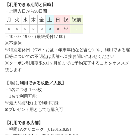
【利用できる期間と日時】
・ご購入日から90日間
月
火
水
木
金
土
日
祝
祝前
○
○
○
○
○
○
○
※
-
・10:00～19:00（最終受付17:00）
※不定休
※特別定休日（GW・お盆・年末年始など含む）や、利用できる曜
日等についての不明点は店舗へ直接お問い合わせください
※クーポン利用期限の1ヶ月前までに予約完了することをオススメ
致します
【1回に利用できる枚数／人数】
・1名につき 1～3枚
・1名で利用可能
※最大3回(3枚)まで利用可能
※プレゼント用としても購入可
【利用できる店舗】
・福岡TAクリニック（0120151929）