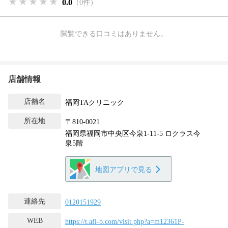
★★★★★
★★★★★
★★★★★
0.0
（0件）
閲覧できる口コミはありません。
店舗情報
店舗名
福岡TAクリニック
所在地
〒810-0021
福岡県福岡市中央区今泉1-11-5 ロクラス今
泉5階
地図アプリで見る
連絡先
0120151929
WEB
https://t.afi-b.com/visit.php?a=m12361P-