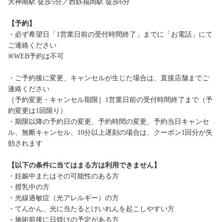
天神南駅 徒歩5分／西鉄福岡駅 徒歩6分
【予約】
・必ず希望日「1営業日前の受付時間終了」までに「お電話」にて
ご連絡ください
※WEB予約は不可
・ご予約後に変更、キャンセルが生じた場合は、直接店舗までご
連絡ください
［予約変更・キャンセル期限］1営業日前の受付時間終了まで（予
約変更は1回限り）
・期限以降の予約日の変更、予約時間の変更、予約当日キャンセ
ル、無断キャンセル、10分以上遅刻の場合は、クーポン1回分が失
効されます
【以下の条件に当てはまる方は利用できません】
・妊娠中またはその可能性のある方
・授乳中の方
・光線過敏症（光アレルギー）の方
・てんかん、光に当たるとけいれんを起こしやすい方
・施術前後に日焼けの予定がある方