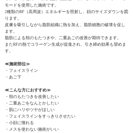
モードを使用した施術です。
2種類のRF（高周波）エネルギーを照射し、顔のサイズダウンを図
ります。
皮膚を吸引しながら脂肪組織に熱を加え、脂肪細胞の破壊を促し
ます。
脂肪による頬のもたつきや、二重あごの改善が期待できます。
またRFの熱でコラーゲン生成が促進され、引き締め効果も望めま
す。
≪施術部位≫
・フェイスライン
・あご下
≪こんな方におすすめ≫
・頬のもたつきを改善したい
・二重あごをなんとかしたい
・肌にハリやツヤがほしい
・フェイスラインをすっきりさせたい
・小顔に憧れる
・メスを使わない施術がいい