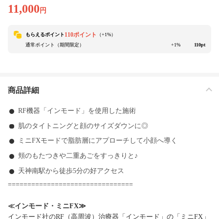
11,000
円
110ポイント
もらえるポイント
（+
1
%）
通常ポイント（期間限定）
+1%
110pt
商品詳細
RF機器「インモード」を使用した施術
肌のタイトニングと顔のサイズダウンに◎
ミニFXモードで脂肪層にアプローチして小顔へ導く
頬のもたつきや二重あごをすっきりと♪
天神南駅から徒歩5分の好アクセス
================================
≪インモード・ミニFX≫
インモード社のRF（高周波）治療器「インモード」の「ミニFX」