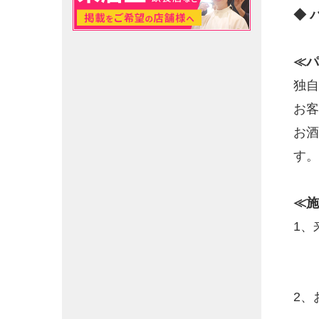
◆ 
≪パ
独自
お客
お酒
す。
≪施
1、
2、