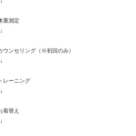
↓
体重測定
↓
カウンセリング（※初回のみ）
↓
トレーニング
↓
お着替え
↓