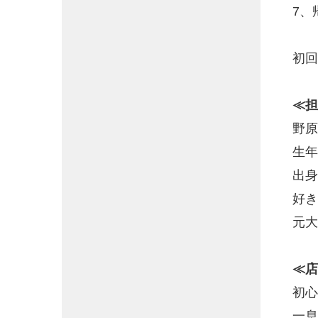
7、
初回
≪担
野原
生年
出身
好き
元大
≪店
初心
一息