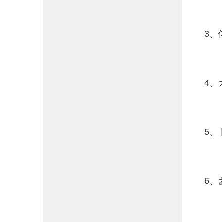
3、
4、
5、
6、