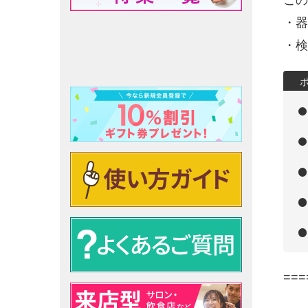
この
・器
・検
===