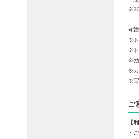
※2
≪注
※ト
※ト
※効
※カ
※写
ご
【利
・ご