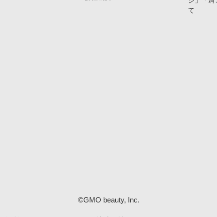
ジ」「肩
て
©GMO beauty, Inc.