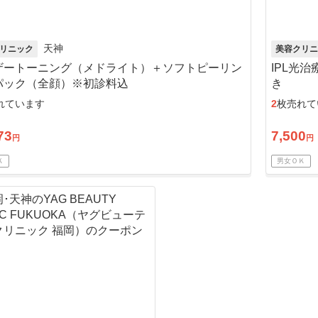
天神
リニック
美容クリニ
ザートーニング（メドライト）＋ソフトピーリン
IPL光
パック（全顔）※初診料込
き
れています
2
枚売れて
73
7,500
円
円
Ｋ
男女ＯＫ