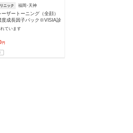
福岡･天神
リニック
レーザートーニング（全顔）
度成長因子パック※VISIA診
売れています
0
円
Ｋ