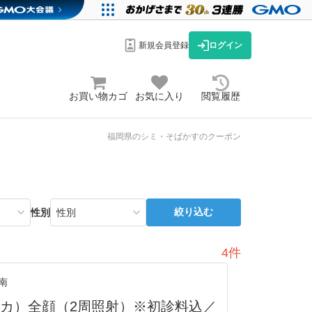
新規会員登録
ログイン
お買い物カゴ
お気に入り
閲覧履歴
福岡県のシミ・そばかすのクーポン
絞り込む
性別
4件
南
ッカ）全顔（2周照射）※初診料込／