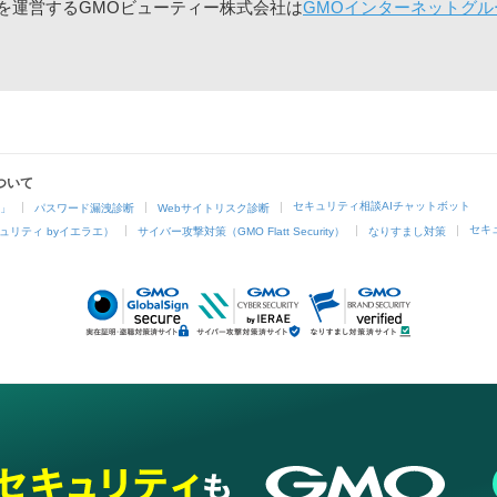
」を運営するGMOビューティー株式会社は
GMOインターネットグル
ついて
セキュリティ相談AIチャットボット
4」
パスワード漏洩診断
Webサイトリスク診断
セキ
ュリティ byイエラエ）
サイバー攻撃対策（GMO Flatt Security）
なりすまし対策