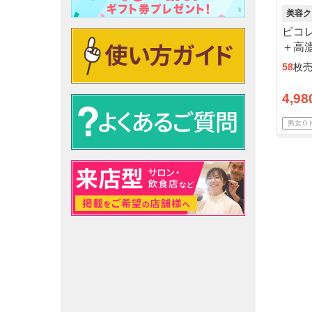
美容ク
ピコ
＋高濃
断付
58
枚
4,98
男女Ｏ