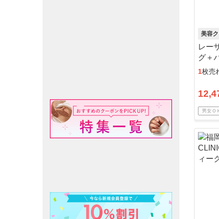
美容ク
レー
グ＋
1
枚売
12,4
男女Ｏ