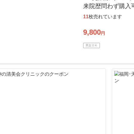
来院歴問わず購入
11
枚売れています
9,800
円
男女ＯＫ