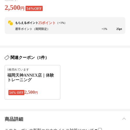
2,500
円
54%OFF
25ポイント
もらえるポイント
（+
1
%）
通常ポイント（期間限定）
+1%
25pt
関連クーポン（1件）
1枚売れています
福岡天神ANNEX店｜体験
トレーニング
2,500
54% OFF
円
商品詳細