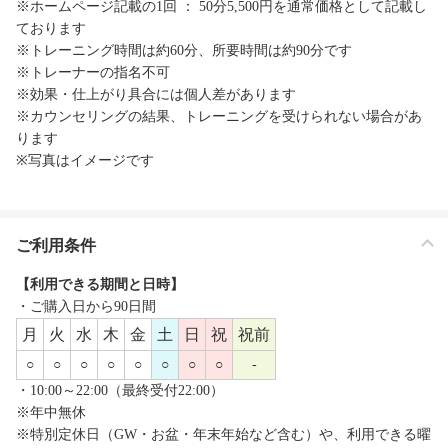
※ホームページ記載の1回 ： 50分5,500円を通常価格として記載し
ております
※トレーニング時間は約60分、所要時間は約90分です
※トレーナーの指名不可
※効果・仕上がり具合には個人差があります
※カウンセリングの結果、トレーニングを受けられない場合があ
ります
※写真はイメージです
ご利用条件
【利用できる期間と日時】
・ご購入日から90日間
月
火
水
木
金
土
日
祝
祝前
○
○
○
○
○
○
○
○
-
・10:00～22:00（最終受付22:00）
※年中無休
※特別定休日（GW・お盆・年末年始など含む）や、利用できる曜