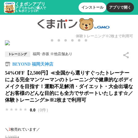
くまポンアプリ
インストール
アプリで開く
アプリからのご購入で
１％ポイントUP!
体験トレーニング※2枚まで利用可
福岡･赤坂 ※他店舗あり
トレーニング
BEYOND 福岡天神店
54%OFF【2,500円】≪全国から選りすぐったトレーナー
による完全マンツーマンのトレーニングで健康的なボディ
メイクを目指す！運動不足解消・ダイエット・大会出場な
どお客様のどんな目的にも全力でサポートいたします☆／
体験トレーニング≫※2枚まで利用可
★★★★★
★★★★★
★★★★★
0.0
（0件）
＼
2
枚売れています／
5,500円