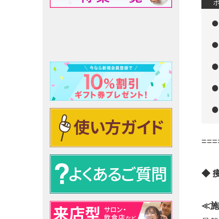
===
◆ 
≪施