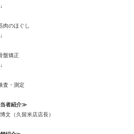
↓
筋肉のほぐし
↓
骨盤矯正
↓
検査・測定
当者紹介≫
博文（久留米店店長）