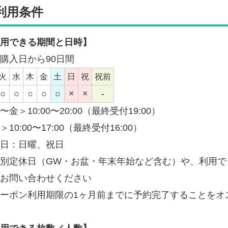
利用条件
用できる期間と日時】
購入日から90日間
火
水
木
金
土
日
祝
祝前
○
○
○
○
○
×
×
-
〜金＞10:00〜20:00（最終受付19:00）
＞10:00〜17:00（最終受付16:00）
日：日曜、祝日
別定休日（GW・お盆・年末年始など含む）や、利用で
お問い合わせください
ーポン利用期限の1ヶ月前までに予約完了することをオ