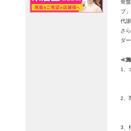
骨盤
ブ」
代謝
さら
ダー
≪施
1、
2、
3、