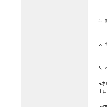
4、
5、
6、
≪担
山口