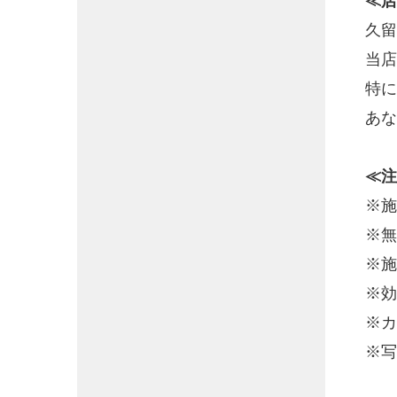
≪店
久留
当店
特に
あな
≪注
※施
※無
※施
※効
※カ
※写