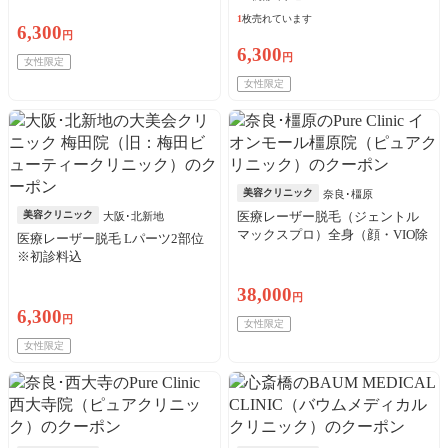
1
枚売れています
6,300
円
6,300
円
女性限定
女性限定
美容クリニック
奈良･橿原
美容クリニック
医療レーザー脱毛（ジェントル
大阪･北新地
マックスプロ）全身（顔・VIO除
医療レーザー脱毛 Lパーツ2部位
く）※初診料込
※初診料込
38,000
円
6,300
円
女性限定
女性限定