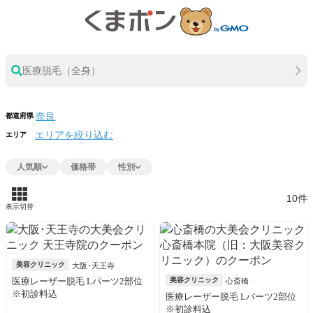
医療脱毛（全身）
都道府県
エリアを絞り込む
エリア
人気順
価格帯
性別
10件
表示切替
美容クリニック
大阪･天王寺
医療レーザー脱毛 Lパーツ2部位
美容クリニック
心斎橋
※初診料込
医療レーザー脱毛 Lパーツ2部位
※初診料込