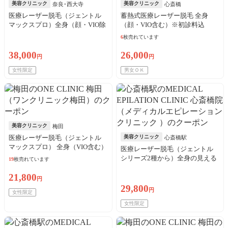
美容クリニック
美容クリニック
奈良･西大寺
心斎橋
医療レーザー脱毛（ジェントル
蓄熱式医療レーザー脱毛 全身
マックスプロ）全身（顔・VIO除
（顔・VIO含む）※初診料込
く）※初診料込
6
枚売れています
38,000
26,000
円
円
女性限定
男女ＯＫ
美容クリニック
梅田
医療レーザー脱毛（ジェントル
美容クリニック
心斎橋駅
マックスプロ） 全身（VIO含む）
医療レーザー脱毛（ジェントル
※初診料込
シリーズ2種から）全身の見える
19
枚売れています
部位（9部位）※初診料込
21,800
円
29,800
円
女性限定
女性限定