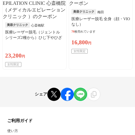
美容クリニック
梅田
医療レーザー脱毛 全身（顔・VIO
なし）
美容クリニック
心斎橋駅
医療レーザー脱毛（ジェントル
70
枚売れています
シリーズ2種から）ひじ下やひざ
16,800
下など6部位※初診料込
円
女性限定
23,200
円
女性限定
シェア
ご利用ガイド
使い方