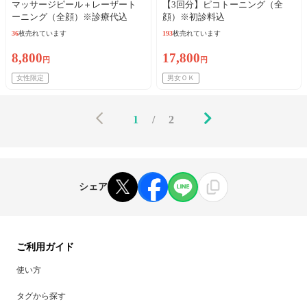
マッサージピール＋レーザート
【3回分】ピコトーニング（全
ーニング（全顔）※診療代込
顔）※初診料込
36
枚売れています
193
枚売れています
8,800
17,800
円
円
女性限定
男女ＯＫ
1
/
2
シェア
ご利用ガイド
使い方
タグから探す