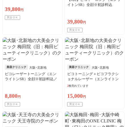
イトンSR）全顔※初診料込
39,800
円
男女ＯＫ
39,800
円
男女ＯＫ
美容クリニック
美容クリニック
大阪･北新地
大阪･北新地
ピコレーザートーニング（エン
ピコトーニング＋ピコフラクシ
ライトンSR）全顔※初診料込／
ョナルレーザー（エンライトン
来院歴問わず購入可
SR）全顔※初診料込
2
枚売れています
8,800
15,000
円
円
男女ＯＫ
男女ＯＫ