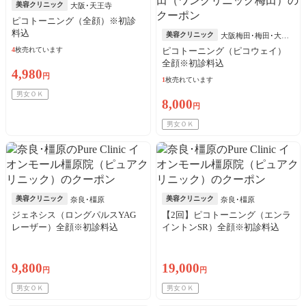
美容クリニック
大阪･天王寺
ピコトーニング（全顔）※初診
料込
美容クリニック
大阪梅田･梅田･大阪
中崎町･東梅田
4
枚売れています
ピコトーニング（ピコウェイ）
全顔※初診料込
4,980
円
1
枚売れています
男女ＯＫ
8,000
円
男女ＯＫ
美容クリニック
美容クリニック
奈良･橿原
奈良･橿原
ジェネシス（ロングパルスYAG
【2回】ピコトーニング（エンラ
レーザー）全顔※初診料込
イントンSR）全顔※初診料込
9,800
19,000
円
円
男女ＯＫ
男女ＯＫ