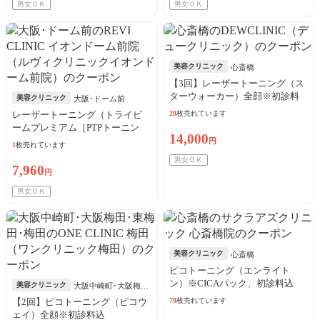
男女ＯＫ
男女ＯＫ
美容クリニック
心斎橋
【3回】レーザートーニング（ス
ターウォーカー）全顔※初診料
美容クリニック
大阪･ドーム前
込
レーザートーニング（トライビ
28
枚売れています
ームプレミアム［PTPトーニン
14,000
グ］）全顔※初診料込
円
1
枚売れています
男女ＯＫ
7,960
円
男女ＯＫ
美容クリニック
心斎橋
ピコトーニング（エンライト
ン）※CICAパック、初診料込
美容クリニック
大阪中崎町･大阪梅
田･東梅田･梅田
【2回】ピコトーニング（ピコウ
79
枚売れています
ェイ）全顔※初診料込