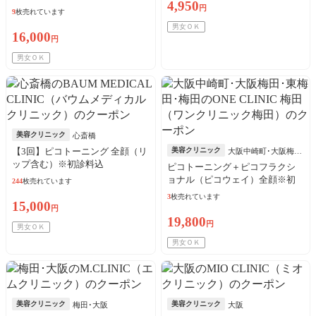
4,950
円
9
枚売れています
男女ＯＫ
16,000
円
男女ＯＫ
美容クリニック
心斎橋
【3回】ピコトーニング 全顔（リ
美容クリニック
大阪中崎町･大阪梅
ップ含む）※初診料込
田･東梅田･梅田
ピコトーニング＋ピコフラクシ
ョナル（ピコウェイ）全顔※初
244
枚売れています
診料込
3
枚売れています
15,000
円
19,800
円
男女ＯＫ
男女ＯＫ
美容クリニック
美容クリニック
梅田･大阪
大阪