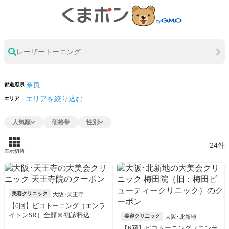
レーザートーニング
都道府県
エリアを絞り込む
エリア
人気順
価格帯
性別
24件
表示切替
美容クリニック
大阪･天王寺
【6回】ピコトーニング（エンラ
イトンSR）全顔※初診料込
美容クリニック
大阪･北新地
【6回】ピコトーニング（エンラ