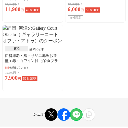
19,850円
12,000円
11,900
6,000
円
40
%OFF
円
50
%OFF
女性限定
宿泊
静岡･河津
伊勢海老・鮑・サザエ地魚お造
盛＋赤・白ワイン付 1泊2食プラ
ン
885
枚売れています
15,800円
7,900
円
50
%OFF
シェア