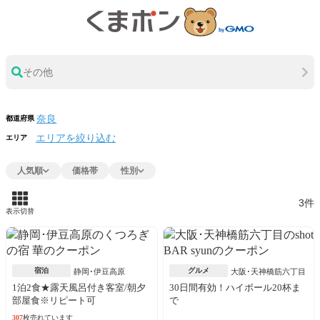
その他
都道府県
エリアを絞り込む
エリア
人気順
価格帯
性別
3件
表示切替
宿泊
グルメ
静岡･伊豆高原
大阪･天神橋筋六丁目
1泊2食★露天風呂付き客室/朝夕
30日間有効！ハイボール20杯ま
部屋食※リピート可
で
307
枚売れています