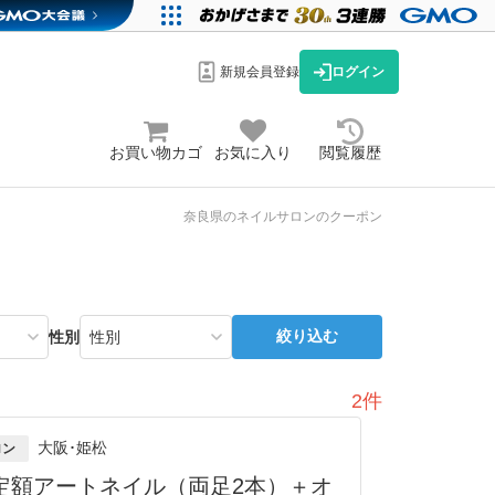
新規会員登録
ログイン
お買い物カゴ
お気に入り
閲覧履歴
奈良県のネイルサロンのクーポン
絞り込む
性別
2件
大阪･姫松
ロン
定額アートネイル（両足2本）＋オ