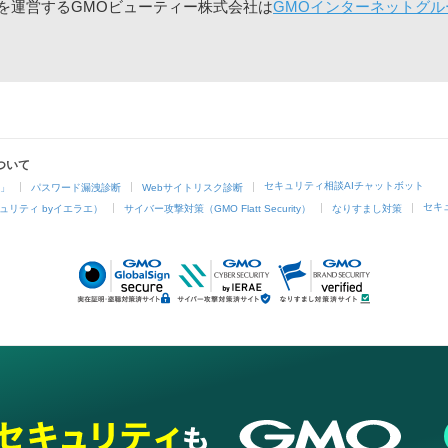
」を運営するGMOビューティー株式会社は
GMOインターネットグル
ついて
セキュリティ相談AIチャットボット
4」
パスワード漏洩診断
Webサイトリスク診断
セキ
ュリティ byイエラエ）
サイバー攻撃対策（GMO Flatt Security）
なりすまし対策