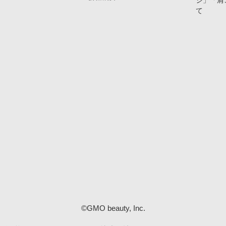
ジ」「肩
て
©GMO beauty, Inc.