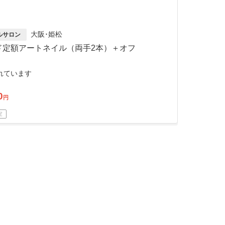
大阪･姫松
ルサロン
ド定額アートネイル（両手2本）＋オフ
れています
0
円
定