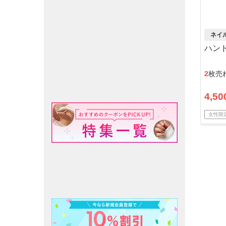
ネイ
ハン
2
枚売
4,50
女性限