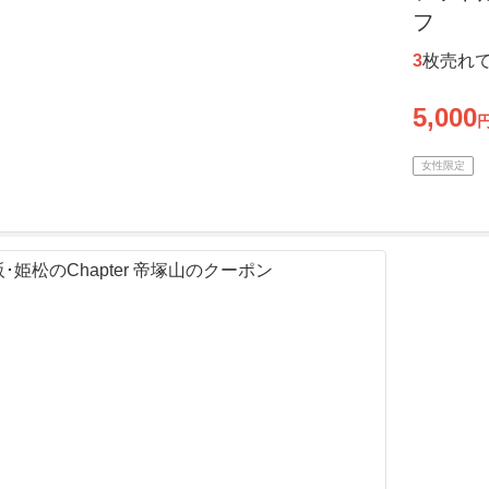
フ
3
枚売れ
5,000
女性限定