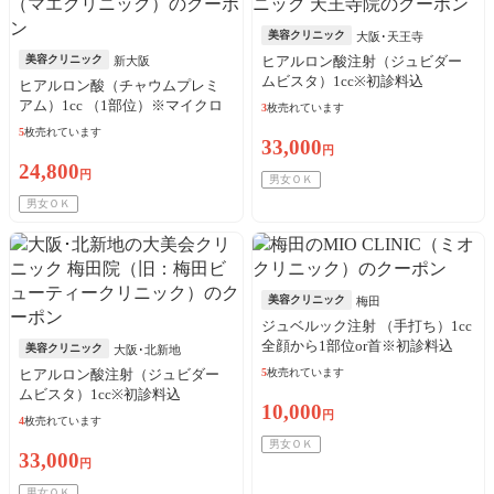
美容クリニック
大阪･天王寺
美容クリニック
ヒアルロン酸注射（ジュビダー
新大阪
ムビスタ）1cc※初診料込
ヒアルロン酸（チャウムプレミ
アム）1cc （1部位）※マイクロ
3
枚売れています
カニューレ代・初診料込
5
枚売れています
33,000
円
24,800
円
男女ＯＫ
男女ＯＫ
美容クリニック
梅田
ジュベルック注射 （手打ち）1cc
全顔から1部位or首※初診料込
美容クリニック
大阪･北新地
ヒアルロン酸注射（ジュビダー
5
枚売れています
ムビスタ）1cc※初診料込
10,000
円
4
枚売れています
男女ＯＫ
33,000
円
男女ＯＫ