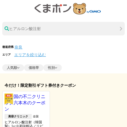
ヒアルロン酸注射
都道府県
エリアを絞り込む
エリア
人気順
価格帯
性別
今だけ！限定割引ギフト券付きクーポン
美容クリニック
全国
ヒアルロン酸注射（韓国
製）1cc※初診料込／リピー