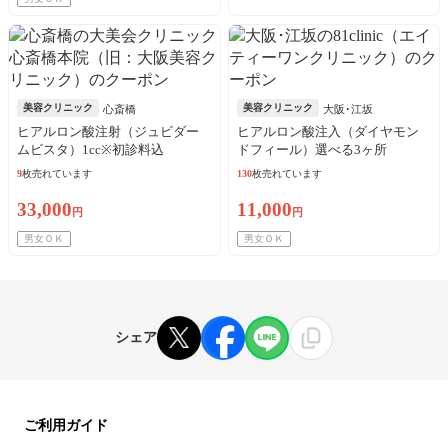
美容クリニック
美容クリニック
心斎橋
大阪･江坂
ヒアルロン酸注射（ジュビダー
ヒアルロン酸注入（ダイヤモン
ムビスタ）1cc※初診料込
ドフィール）選べる3ヶ所
9
枚売れています
130
枚売れています
33,000
11,000
円
円
男女ＯＫ
男女ＯＫ
シェア
ご利用ガイド