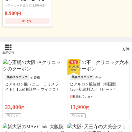
ト可
ギフトコード適用で
13,900円が
8,900
円
8/9まで
8件
表示切替
美容クリニック
美容クリニック
心斎橋
全国
ヒアルロン酸（ニューラミスラ
ヒアルロン酸注射（韓国製）
イト）1cc※初診料・マイクロカ
1cc※初診料込／リピート可
ニューレ込／リピート利用可
25
枚売れています
33,000
13,900
円
円
男女ＯＫ
男女ＯＫ