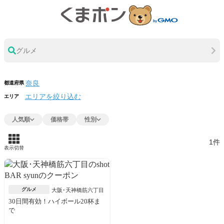
グルメ
都道府県
エリアを絞り込む
エリア
人気順
価格帯
性別
1件
表示切替
グルメ
大阪･天神橋筋六丁目
30日間有効！ハイボール20杯ま
で