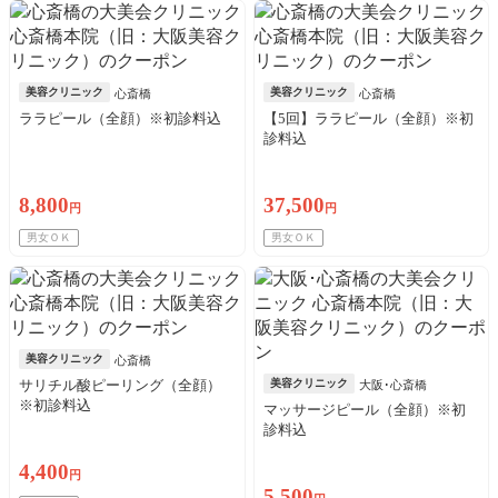
美容クリニック
美容クリニック
心斎橋
心斎橋
ララピール（全顔）※初診料込
【5回】ララピール（全顔）※初
診料込
8,800
37,500
円
円
男女ＯＫ
男女ＯＫ
美容クリニック
心斎橋
サリチル酸ピーリング（全顔）
美容クリニック
大阪･心斎橋
※初診料込
マッサージピール（全顔）※初
診料込
4,400
円
5,500