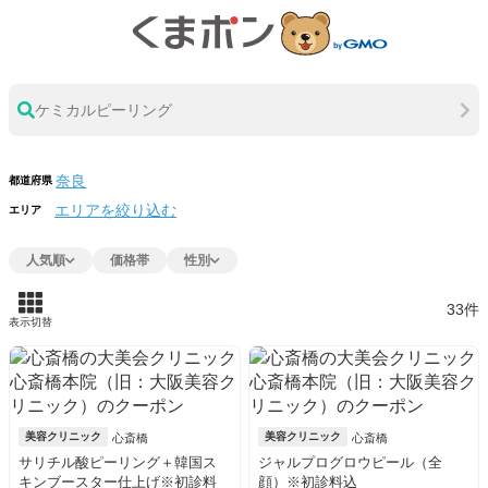
ケミカルピーリング
都道府県
エリアを絞り込む
エリア
人気順
価格帯
性別
33件
表示切替
美容クリニック
美容クリニック
心斎橋
心斎橋
サリチル酸ピーリング＋韓国ス
ジャルプログロウピール（全
キンブースター仕上げ※初診料
顔）※初診料込