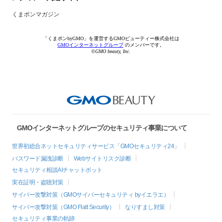
くまポンマガジン
「くまポンbyGMO」を運営するGMOビューティー株式会社は
GMOインターネットグループ
のメンバーです。
©GMO beauty, Inc.
GMOインターネットグループのセキュリティ事業について
世界初総合ネットセキュリティサービス「GMOセキュリティ24」
パスワード漏洩診断
Webサイトリスク診断
セキュリティ相談AIチャットボット
実在証明・盗聴対策
サイバー攻撃対策（GMOサイバーセキュリティ byイエラエ）
サイバー攻撃対策（GMO Flatt Security）
なりすまし対策
セキュリティ事業の軌跡