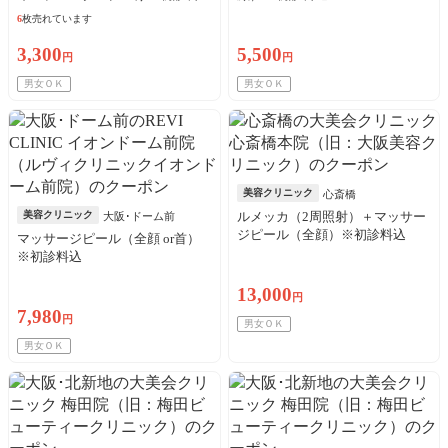
込
6
枚売れています
3,300
5,500
円
円
男女ＯＫ
男女ＯＫ
美容クリニック
心斎橋
美容クリニック
ルメッカ（2周照射）＋マッサー
大阪･ドーム前
ジピール（全顔）※初診料込
マッサージピール（全顔 or首）
※初診料込
13,000
円
7,980
円
男女ＯＫ
男女ＯＫ