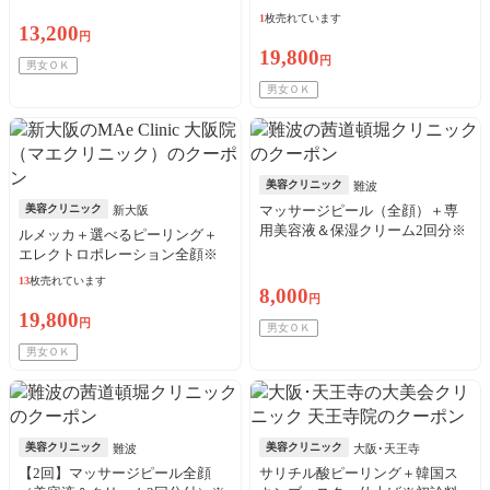
＋肌診断＋パック※初診料込
1
枚売れています
13,200
円
19,800
円
男女ＯＫ
男女ＯＫ
美容クリニック
難波
美容クリニック
マッサージピール（全顔）＋専
新大阪
用美容液＆保湿クリーム2回分※
ルメッカ＋選べるピーリング＋
初診料込
エレクトロポレーション全顔※
初診料込
13
枚売れています
8,000
円
19,800
円
男女ＯＫ
男女ＯＫ
美容クリニック
美容クリニック
難波
大阪･天王寺
【2回】マッサージピール全顔
サリチル酸ピーリング＋韓国ス