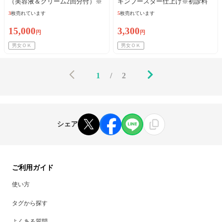
（美容液＆クリーム2回分付）※
キンブースター仕上げ※初診料
初診料込み
込
3
枚売れています
5
枚売れています
15,000
3,300
円
円
男女ＯＫ
男女ＯＫ
1
/
2
シェア
ご利用ガイド
使い方
タグから探す
よくある質問