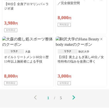
／完全個室空間
【90分】全身アロマリンパ＋ラ
ジオ波
8,000
円
3,980
円
男性限定
女性限定
リラク
リラク
大森
駒沢大学
オイルトリートメント60分☆歴
【2回】黄土よもぎ蒸し40分／女
13年以上施術者による手技
性特有の悩みを改善に導く
8,000
3,000
円
円
男性限定
女性限定
1
/
5