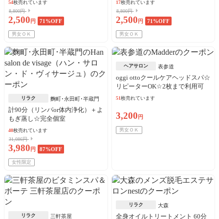
54
枚売れています
17
枚売れています
8,800円
8,800円
2,500
2,500
円
71
%OFF
円
71
%OFF
男女ＯＫ
男女ＯＫ
ヘアサロン
表参道
oggi ottoクールケアヘッドスパ☆
リピーターOK☆2枚まで利用可
リラク
51
枚売れています
麴町･永田町･半蔵門
計90分（リンパor体内浄化）＋よ
3,200
円
もぎ蒸し☆完全個室
男女ＯＫ
40
枚売れています
31,086円
3,980
円
87
%OFF
女性限定
リラク
大森
リラク
全身オイルトリートメント 60分
三軒茶屋