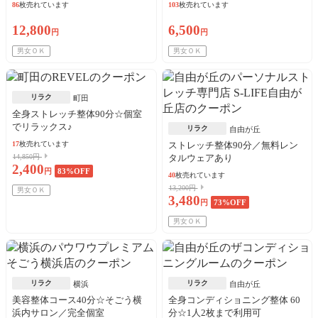
86
枚売れています
103
枚売れています
12,800
6,500
円
円
男女ＯＫ
男女ＯＫ
リラク
町田
全身ストレッチ整体90分☆個室
でリラックス♪
リラク
自由が丘
17
枚売れています
ストレッチ整体90分／無料レン
14,850円
タルウェアあり
2,400
円
83
%OFF
40
枚売れています
13,200円
男女ＯＫ
3,480
円
73
%OFF
男女ＯＫ
リラク
リラク
横浜
自由が丘
美容整体コース40分☆そごう横
全身コンディショニング整体 60
浜内サロン／完全個室
分☆1人2枚まで利用可