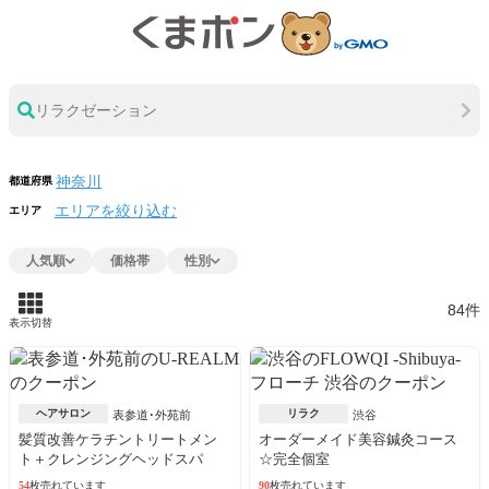
リラクゼーション
都道府県
エリアを絞り込む
エリア
人気順
価格帯
性別
84件
表示切替
ヘアサロン
リラク
表参道･外苑前
渋谷
髪質改善ケラチントリートメン
オーダーメイド美容鍼灸コース
ト＋クレンジングヘッドスパ
☆完全個室
54
枚売れています
90
枚売れています