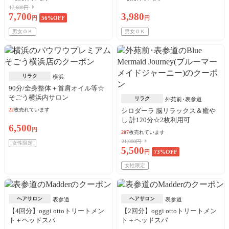
17,600円
7,700
3,980
円
56
%OFF
円
男女ＯＫ
男女ＯＫ
リラク
横浜
90分/全身整体＋首肩オイル等☆
そごう横浜内サロン
リラク
外苑前･表参道
22
枚売れています
シロダーラ 脳リラックス＆癒や
し 計120分☆2枚利用可
6,500
円
207
枚売れています
21,000円
女性限定
5,500
円
73
%OFF
女性限定
ヘアサロン
ヘアサロン
表参道
表参道
【4回分】oggi ottoトリートメン
【2回分】oggi ottoトリートメン
ト＋ヘッドスパ
ト＋ヘッドスパ