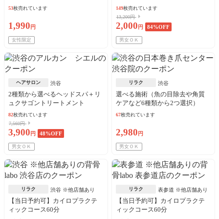
53
枚売れています
149
枚売れています
13,200円
1,990
2,000
円
円
84
%OFF
女性限定
男女ＯＫ
ヘアサロン
リラク
渋谷
渋谷
2種類から選べるヘッドスパ＋リ
選べる施術（魚の目除去や角質
ュクサゴントリートメント
ケアなど6種類から2つ選択）
82
枚売れています
67
枚売れています
7,560円
3,900
2,980
円
48
%OFF
円
男女ＯＫ
男女ＯＫ
リラク
リラク
渋谷 ※他店舗あり
表参道 ※他店舗あり
【当日予約可】カイロプラクテ
【当日予約可】カイロプラクテ
ィックコース60分
ィックコース60分