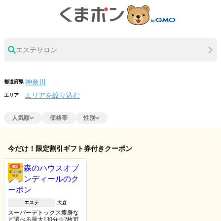
エステサロン
都道府県
エリアを絞り込む
エリア
人気順
価格帯
性別
今だけ！限定割引ギフト券付きクーポン
エステ
大森
スーパーデトックス痩身な
ど選べる最大130分☆2枚可