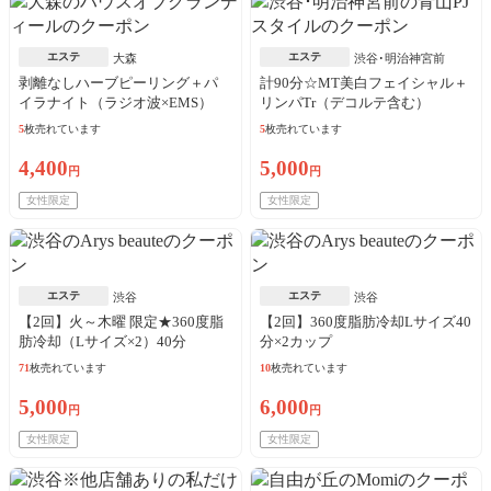
エステ
エステ
大森
渋谷･明治神宮前
剥離なしハーブピーリング＋パ
計90分☆MT美白フェイシャル＋
イラナイト（ラジオ波×EMS）
リンパTr（デコルテ含む）
5
枚売れています
5
枚売れています
4,400
5,000
円
円
女性限定
女性限定
エステ
エステ
渋谷
渋谷
【2回】火～木曜 限定★360度脂
【2回】360度脂肪冷却Lサイズ40
肪冷却（Lサイズ×2）40分
分×2カップ
71
枚売れています
10
枚売れています
5,000
6,000
円
円
女性限定
女性限定