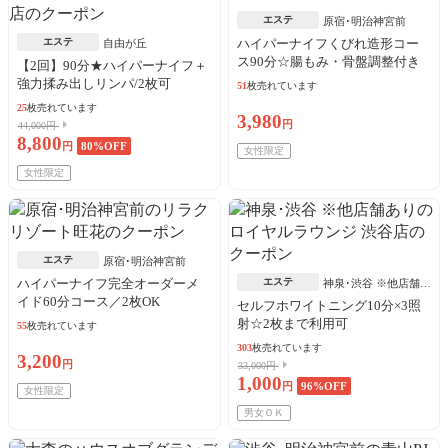
エステ
原宿･明治神宮前
エステ
ハイパーナイフくびれ造形コー
自由が丘
ス90分☆腸もみ・骨盤調整付き
【2回】90分★ハイパーナイフ＋
強力揉み出しリンパ/2枚可
51
枚売れています
25
枚売れています
3,980
円
44,000円
8,800
円
80
%OFF
女性限定
女性限定
エステ
原宿･明治神宮前
ハイパーナイフ完全オーダーメ
エステ
神泉･渋谷 ※他店舗あ
イド60分コース／2枚OK
り
セルフホワイトニング10分×3照
射☆2枚まで利用可
55
枚売れています
303
枚売れています
3,200
円
33,000円
1,000
円
96
%OFF
女性限定
男女ＯＫ