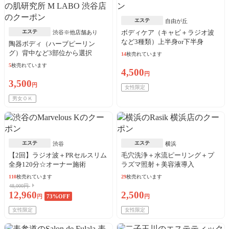
エステ
自由が丘
エステ
ボディケア（キャビ＋ラジオ波
渋谷※他店舗あり
など3種類）上半身or下半身
陶器ボディ（ハーブピーリン
グ）背中など3部位から選択
14
枚売れています
5
枚売れています
4,500
円
3,500
円
女性限定
男女ＯＫ
エステ
エステ
渋谷
横浜
【2回】ラジオ波＋PRセルスリム
毛穴洗浄＋水流ピーリング＋プ
全身120分☆オーナー施術
ラズマ照射＋美容液導入
110
枚売れています
29
枚売れています
48,000円
12,960
2,500
円
73
%OFF
円
女性限定
女性限定