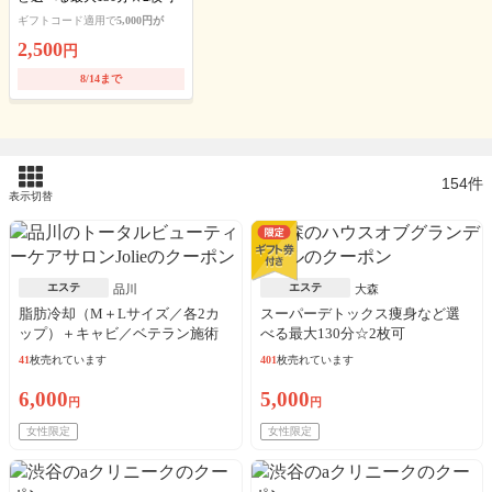
ギフトコード適用で
5,000円が
2,500
円
8/14まで
154件
表示切替
エステ
エステ
品川
大森
脂肪冷却（M＋Lサイズ／各2カ
スーパーデトックス痩身など選
ップ）＋キャビ／ベテラン施術
べる最大130分☆2枚可
41
枚売れています
401
枚売れています
6,000
5,000
円
円
女性限定
女性限定