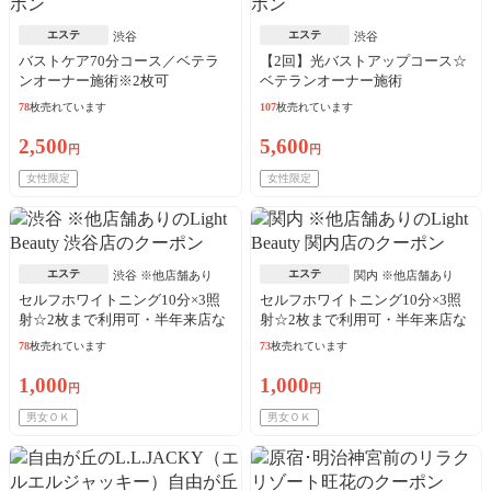
エステ
エステ
渋谷
渋谷
バストケア70分コース／ベテラ
【2回】光バストアップコース☆
ンオーナー施術※2枚可
ベテランオーナー施術
78
枚売れています
107
枚売れています
2,500
5,600
円
円
女性限定
女性限定
エステ
エステ
渋谷 ※他店舗あり
関内 ※他店舗あり
セルフホワイトニング10分×3照
セルフホワイトニング10分×3照
射☆2枚まで利用可・半年来店な
射☆2枚まで利用可・半年来店な
い方再来可
い方再来可
78
枚売れています
73
枚売れています
1,000
1,000
円
円
男女ＯＫ
男女ＯＫ