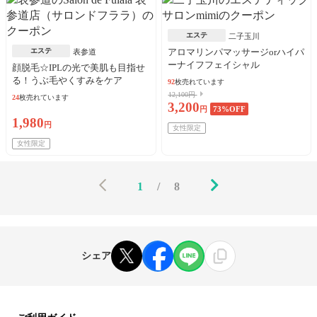
エステ
二子玉川
エステ
アロマリンパマッサージorハイパ
表参道
ーナイフフェイシャル
顔脱毛☆IPLの光で美肌も目指せ
る！うぶ毛やくすみをケア
92
枚売れています
12,100円
24
枚売れています
3,200
円
73
%OFF
1,980
円
女性限定
女性限定
1
/
8
シェア