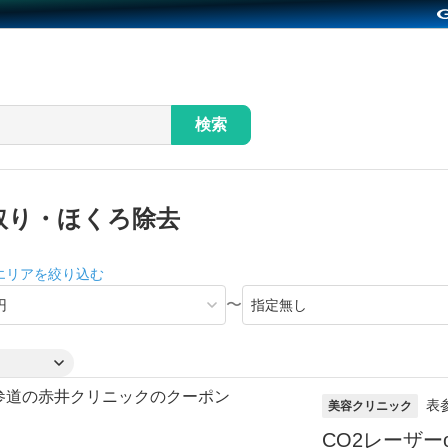
検索
取り・ほくろ除去
エリアを絞り込む
〜
表
美容クリニック
CO2レーザー