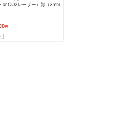
 or CO2レーザー）顔（2mm
）5個まで※初診料込
00
円
Ｋ