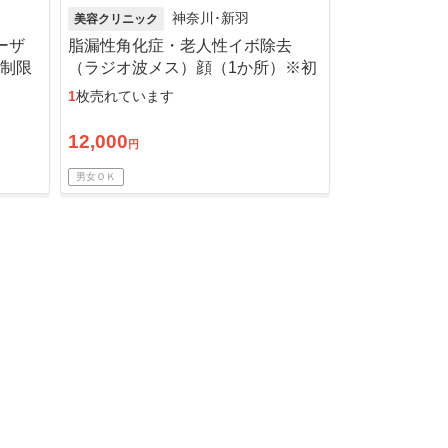
神奈川･新羽
美容クリニック
ーザ
脂漏性角化症・老人性イボ除去
の制限
（ラジオ波メス）顔（1か所）※初
料込
診料込
1
枚売れています
12,000
円
男女ＯＫ