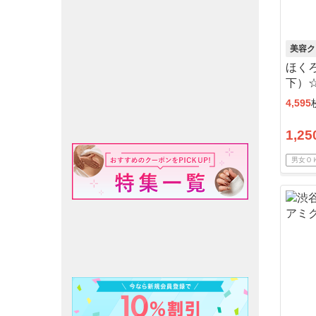
美容ク
ほくろ
下）
4,595
1,25
男女Ｏ