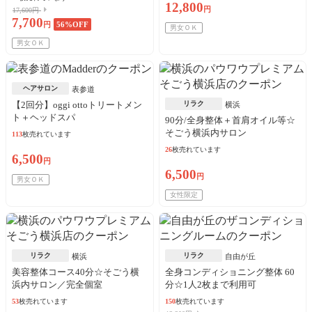
12,800
円
17,600円
7,700
円
56
%OFF
男女ＯＫ
男女ＯＫ
ヘアサロン
表参道
【2回分】oggi ottoトリートメン
リラク
横浜
ト＋ヘッドスパ
90分/全身整体＋首肩オイル等☆
そごう横浜内サロン
113
枚売れています
26
枚売れています
6,500
円
6,500
円
男女ＯＫ
女性限定
リラク
リラク
横浜
自由が丘
美容整体コース40分☆そごう横
全身コンディショニング整体 60
浜内サロン／完全個室
分☆1人2枚まで利用可
53
枚売れています
150
枚売れています