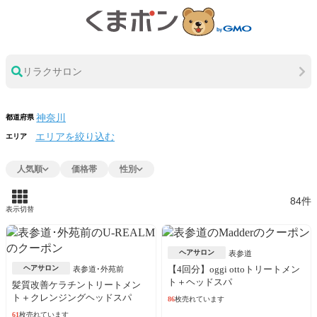
リラクサロン
都道府県
エリアを絞り込む
エリア
人気順
価格帯
性別
84件
表示切替
ヘアサロン
表参道
ヘアサロン
【4回分】oggi ottoトリートメン
表参道･外苑前
ト＋ヘッドスパ
髪質改善ケラチントリートメン
ト＋クレンジングヘッドスパ
86
枚売れています
61
枚売れています