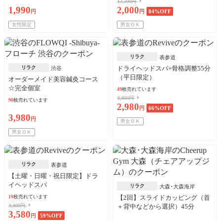
13,200円
1,990
2,000
円
円
84
%OFF
女性限定
男女ＯＫ
リラク
表参道
リラク
ドライヘッドスパ+骨格調整55分
渋谷
（平日限定）
オーダーメイド美容鍼灸コース
☆完全個室
49
枚売れています
8,800円
90
枚売れています
2,980
円
66
%OFF
3,980
円
男女ＯＫ
男女ＯＫ
リラク
表参道
【土曜・日曜・祝日限定】ドラ
イヘッドスパ
リラク
大森･大森海岸
19
枚売れています
【2回】スライドカッピング（首
8,800円
＋背中などから選択）45分
3,580
円
59
%OFF