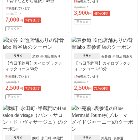
＋背中などから選択）45分
83
枚売れています
7,560円
17
枚売れています
3,900
円
48
%OFF
27,800円
7,000
円
74
%OFF
男女ＯＫ
男女ＯＫ
リラク
リラク
渋谷 ※他店舗あり
表参道 ※他店舗あり
【当日予約可】カイロプラクテ
【当日予約可】カイロプラクテ
ィックコース60分
ィックコース60分
54
枚売れています
17
枚売れています
8,800円
8,800円
2,500
2,500
円
71
%OFF
円
71
%OFF
男女ＯＫ
男女ＯＫ
リラク
リラク
麴町･永田町･半蔵門
外苑前･表参道