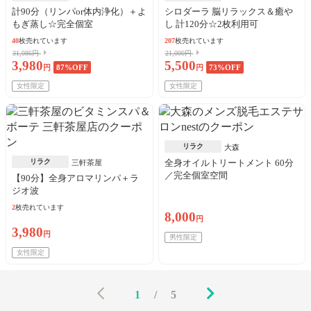
計90分（リンパor体内浄化）＋よ
シロダーラ 脳リラックス＆癒や
もぎ蒸し☆完全個室
し 計120分☆2枚利用可
40
枚売れています
207
枚売れています
31,086円
21,000円
3,980
5,500
円
87
%OFF
円
73
%OFF
女性限定
女性限定
リラク
大森
リラク
全身オイルトリートメント 60分
三軒茶屋
／完全個室空間
【90分】全身アロマリンパ＋ラ
ジオ波
2
枚売れています
8,000
円
3,980
円
男性限定
女性限定
1
/
5