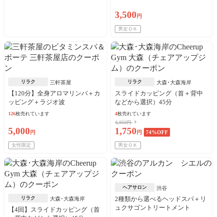
3,500
円
男女ＯＫ
リラク
リラク
三軒茶屋
大森･大森海岸
【120分】全身アロマリンパ＋カ
スライドカッピング（首＋背中
ッピング＋ラジオ波
などから選択）45分
126
枚売れています
4
枚売れています
6,950円
5,000
1,750
円
円
74
%OFF
女性限定
男女ＯＫ
ヘアサロン
渋谷
リラク
2種類から選べるヘッドスパ＋リ
大森･大森海岸
ュクサゴントリートメント
【4回】スライドカッピング（首