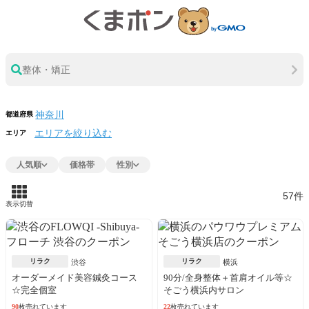
整体・矯正
都道府県
エリアを絞り込む
エリア
人気順
価格帯
性別
57件
表示切替
リラク
リラク
渋谷
横浜
オーダーメイド美容鍼灸コース
90分/全身整体＋首肩オイル等☆
☆完全個室
そごう横浜内サロン
90
枚売れています
22
枚売れています