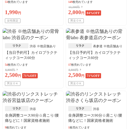
53
枚売れています
149
枚売れています
13,200円
1,990
2,000
円
円
84
%OFF
女性限定
男女ＯＫ
リラク
リラク
渋谷 ※他店舗あり
表参道 ※他店舗あり
【当日予約可】カイロプラクテ
【当日予約可】カイロプラクテ
ィックコース60分
ィックコース60分
54
枚売れています
17
枚売れています
8,800円
8,800円
2,500
2,500
円
71
%OFF
円
71
%OFF
男女ＯＫ
男女ＯＫ
リラク
リラク
渋谷
渋谷
全身調整コース90分☆肩こり/腰
全身調整コース90分☆肩こり/腰
痛などに！国家資格者施術
痛などに！国家資格者施術
9
枚売れています
1
枚売れています