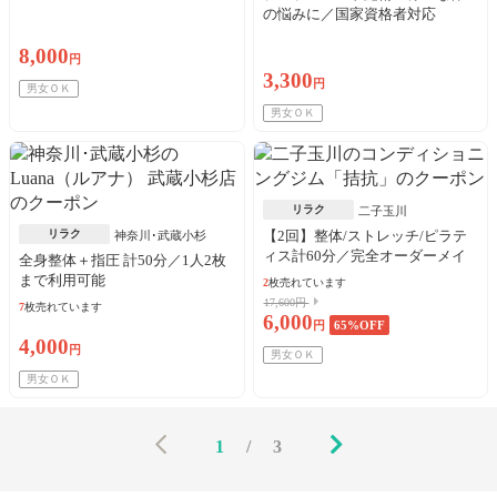
の悩みに／国家資格者対応
8,000
円
3,300
円
男女ＯＫ
男女ＯＫ
リラク
二子玉川
リラク
【2回】整体/ストレッチ/ピラテ
神奈川･武蔵小杉
ィス計60分／完全オーダーメイ
全身整体＋指圧 計50分／1人2枚
ド
まで利用可能
2
枚売れています
17,600円
7
枚売れています
6,000
円
65
%OFF
4,000
円
男女ＯＫ
男女ＯＫ
1
/
3