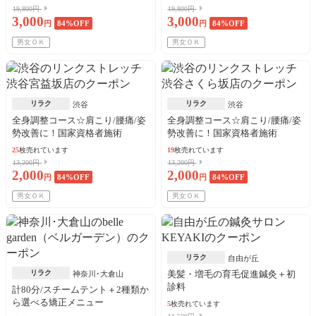
19,800円
19,800円
3,000
3,000
円
84
%OFF
円
84
%OFF
男女ＯＫ
男女ＯＫ
リラク
リラク
渋谷
渋谷
全身調整コース☆肩こり/腰痛/姿
全身調整コース☆肩こり/腰痛/姿
勢改善に！国家資格者施術
勢改善に！国家資格者施術
25
枚売れています
19
枚売れています
13,200円
13,200円
2,000
2,000
円
84
%OFF
円
84
%OFF
男女ＯＫ
男女ＯＫ
リラク
自由が丘
リラク
美髪・増毛の育毛促進鍼灸＋初
神奈川･大倉山
診料
計80分/スチームテント＋2種類か
ら選べる矯正メニュー
5
枚売れています