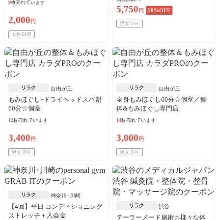
11,500円
9
枚売れています
5,750
円
50
%OFF
2,000
円
男女ＯＫ
女性限定
リラク
リラク
自由が丘
自由が丘
もみほぐし+ドライヘッドスパ 計
全身もみほぐし60分☆個室／整
60分☆個室
体&もみほぐし専門店
12
枚売れています
14
枚売れています
3,400
3,000
円
円
男女ＯＫ
男女ＯＫ
リラク
神奈川･川崎
【4回】平日 コンディショニング
リラク
渋谷
ストレッチ＋入会金
テーラーメード施術☆様々な体