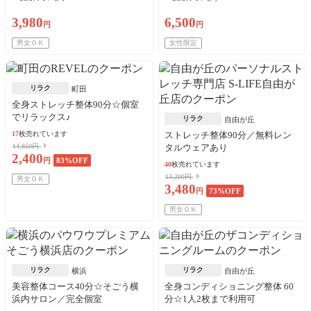
3,980
6,500
円
円
男女ＯＫ
女性限定
リラク
町田
全身ストレッチ整体90分☆個室
でリラックス♪
リラク
自由が丘
17
枚売れています
ストレッチ整体90分／無料レン
14,850円
タルウェアあり
2,400
円
83
%OFF
40
枚売れています
13,200円
男女ＯＫ
3,480
円
73
%OFF
男女ＯＫ
リラク
リラク
横浜
自由が丘
美容整体コース40分☆そごう横
全身コンディショニング整体 60
浜内サロン／完全個室
分☆1人2枚まで利用可