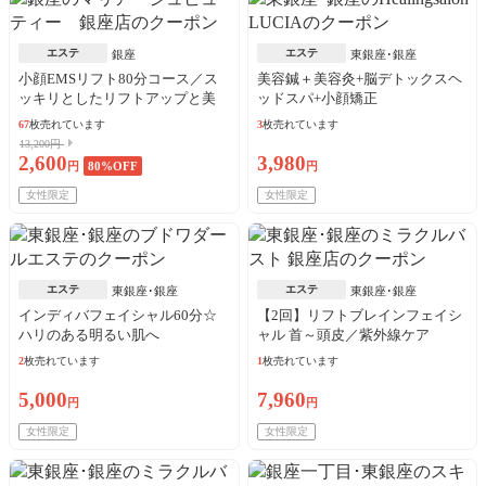
エステ
エステ
銀座
東銀座･銀座
小顔EMSリフト80分コース／ス
美容鍼＋美容灸+脳デトックスヘ
ッキリとしたリフトアップと美
ッドスパ+小顔矯正
肌へ♪
67
枚売れています
3
枚売れています
13,200円
2,600
3,980
円
80
%OFF
円
女性限定
女性限定
エステ
エステ
東銀座･銀座
東銀座･銀座
インディバフェイシャル60分☆
【2回】リフトブレインフェイシ
ハリのある明るい肌へ
ャル 首～頭皮／紫外線ケア
2
枚売れています
1
枚売れています
5,000
7,960
円
円
女性限定
女性限定