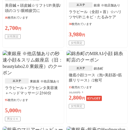
美容鍼＋頭皮鍼☆リフトUP/美肌/
エステ
銀座 ※他店舗あり
頭のコリ/眼精疲労に
ララピール（全顔＋首）☆ハリ
ツヤUP/ニキビ・たるみケア
46
枚売れています
30
枚売れています
2,700
円
3,980
円
女性限定
女性限定
エステ
錦糸町
徹底小顔コース（泡×美顔器×筋
膜リリース）/2枚可
エステ
東銀座 ※他店舗あり
ララピール＋プラセンタ美容液
15
枚売れています
＋ヘッドマッサージ 計60分
16,500円
2,800
円
83
%OFF
95
枚売れています
女性限定
5,000
円
男女ＯＫ