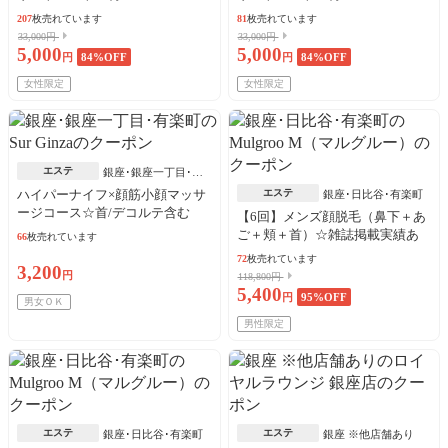
207
枚売れています
81
枚売れています
33,000円
33,000円
5,000
5,000
円
84
%OFF
円
84
%OFF
女性限定
女性限定
エステ
銀座･銀座一丁目･有
楽町
ハイパーナイフ×顔筋小顔マッサ
エステ
銀座･日比谷･有楽町
ージコース☆首/デコルテ含む
【6回】メンズ顔脱毛（鼻下＋あ
ご＋頬＋首）☆雑誌掲載実績あ
66
枚売れています
り！
72
枚売れています
3,200
円
118,800円
5,400
円
95
%OFF
男女ＯＫ
男性限定
エステ
エステ
銀座･日比谷･有楽町
銀座 ※他店舗あり