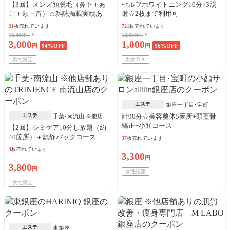
【3回】メンズ顔脱毛（鼻下＋あ
セルフホワイトニング10分×3照
ご＋頬＋首）☆雑誌掲載実績あ
射☆2枚まで利用可
り
21
枚売れています
721
枚売れています
59,400円
33,000円
3,000
1,000
円
94
%OFF
円
96
%OFF
男性限定
男女ＯＫ
エステ
銀座一丁目･宝町
エステ
計90分☆美容整体5箇所+頭蓋骨
千葉･南流山 ※他店舗
矯正+小顔コース
あり
【2回】シミケア10分し放題（約
40箇所）＋鎮静パックコース
37
枚売れています
4
枚売れています
3,300
円
3,800
円
女性限定
女性限定
エステ
東銀座