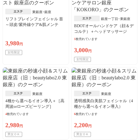
エステ
東銀座･銀座
リフトブレインフェイシャル 首
エステ
銀座一丁目･東銀座
～頭皮/紫外線ケア&肌メンテ
BDOTオールハンドケア（顔＆デ
コルテ）＋ヘッドマッサージ
1
枚売れています
3,980
円
3,000
円
女性限定
女性限定
エステ
エステ
東銀座
東銀座
4種から選べるイオン導入＋［高
透明感美白美肌フェイシャル（4
周波orローズピーリング］
種から選べるイオン導入）
4
枚売れています
6
枚売れています
2,980
2,200
円
円
男女ＯＫ
男女ＯＫ