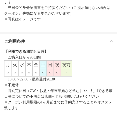
ます
※当日公的身分証明書をご持参ください（ご提示頂けない場合は
クーポンが失効になる場合がございます）
※写真はイメージです
ご利用条件
【利用できる期間と日時】
・ご購入日から90日間
月
火
水
木
金
土
日
祝
祝前
○
○
○
○
○
○
○
○
-
・10:00〜22:00（最終受付20:30）
※不定休
※特別定休日（GW・お盆・年末年始など含む）や、利用できる曜
日等についての不明点は店舗へ直接お問い合わせください
※クーポン利用期限の1ヶ月前までに予約完了することをオススメ
致します