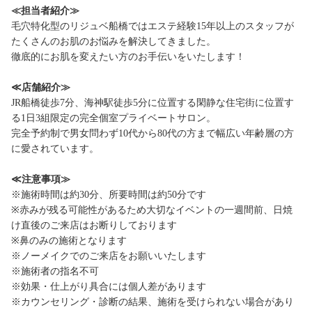
≪担当者紹介≫
毛穴特化型のリジュベ船橋ではエステ経験15年以上のスタッフが
たくさんのお肌のお悩みを解決してきました。
徹底的にお肌を変えたい方のお手伝いをいたします！
≪店舗紹介≫
JR船橋徒歩7分、海神駅徒歩5分に位置する閑静な住宅街に位置す
る1日3組限定の完全個室プライベートサロン。
完全予約制で男女問わず10代から80代の方まで幅広い年齢層の方
に愛されています。
≪注意事項≫
※施術時間は約30分、所要時間は約50分です
※赤みが残る可能性があるため大切なイベントの一週間前、日焼
け直後のご来店はお断りしております
※鼻のみの施術となります
※ノーメイクでのご来店をお願いいたします
※施術者の指名不可
※効果・仕上がり具合には個人差があります
※カウンセリング・診断の結果、施術を受けられない場合があり