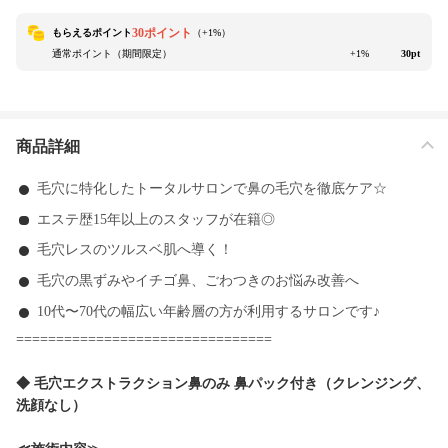
30ポイント
もらえるポイント
（+
1
%）
通常ポイント（期間限定）
+1%
30pt
商品詳細
毛穴に特化したトータルサロンで鼻の毛穴を徹底ケア☆
エステ歴15年以上のスタッフが在籍◎
毛穴レスのツルスベ肌へ導く！
毛穴の黒ずみやイチゴ鼻、ごわつきのお悩み改善へ
10代〜70代の幅広い年齢層の方が利用するサロンです♪
================================
◆ 毛穴エクストラクション鼻のみ 鼻パック付き（クレンジング、
洗顔なし）