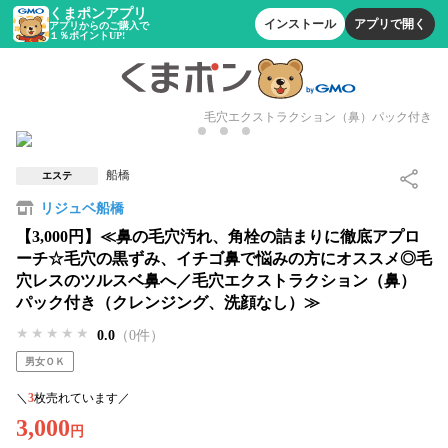
くまポンアプリ
インストール
アプリで開く
アプリからのご購入で
１％ポイントUP!
毛穴エクストラクション（鼻）パック付き
船橋
エステ
リジュベ船橋
【3,000円】≪鼻の毛穴汚れ、角栓の詰まりに徹底アプロ
ーチ☆毛穴の黒ずみ、イチゴ鼻で悩みの方にオススメ◎毛
穴レスのツルスベ鼻へ／毛穴エクストラクション（鼻）
パック付き（クレンジング、洗顔なし）≫
★★★★★
★★★★★
★★★★★
0.0
（0件）
男女ＯＫ
＼
3
枚売れています／
3,000
円