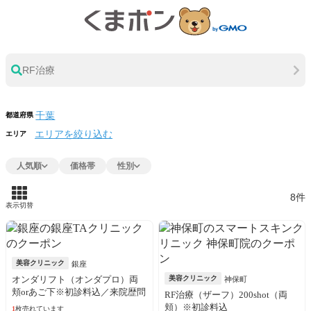
RF治療
都道府県
エリアを絞り込む
エリア
人気順
価格帯
性別
8件
表示切替
美容クリニック
銀座
オンダリフト（オンダプロ）両
美容クリニック
神保町
頬orあご下※初診料込／来院歴問
RF治療（ザーフ）200shot（両
わず購入可
頬）※初診料込
1
枚売れています