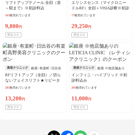
リフトアップテノール 全顔（首
エリシスセンス（マイクロニー
～額まで）※初診料込
ドルRF）全顔＋VISIA診断※初診
料込
163
枚売れています
77
枚売れています
9,800
29,250
円
円
男女ＯＫ
男女ＯＫ
美容クリニック
美容クリニック
銀座･有楽町･日比谷
銀座 ※他店舗あり
RFリフトアップ（全顔）／切ら
インフィニ・ハイブリッド ※初
ないフェイスリフト★リピータ
診料込み
ーOK
281
枚売れています
201
枚売れています
13,200
11,000
円
円
男女ＯＫ
男女ＯＫ