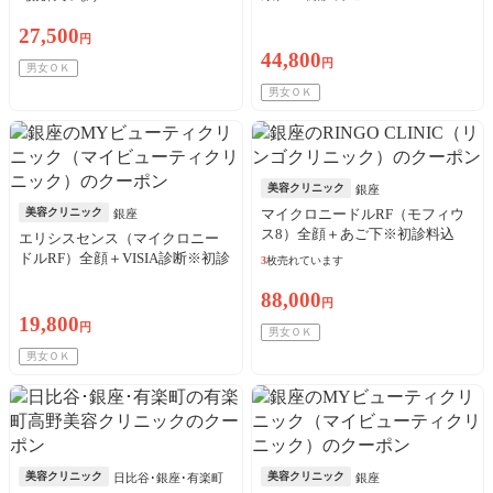
27,500
円
44,800
円
男女ＯＫ
男女ＯＫ
美容クリニック
銀座
美容クリニック
マイクロニードルRF（モフィウ
銀座
ス8）全顔＋あご下※初診料込
エリシスセンス（マイクロニー
ドルRF）全顔＋VISIA診断※初診
3
枚売れています
料込
88,000
円
19,800
円
男女ＯＫ
男女ＯＫ
美容クリニック
美容クリニック
日比谷･銀座･有楽町
銀座