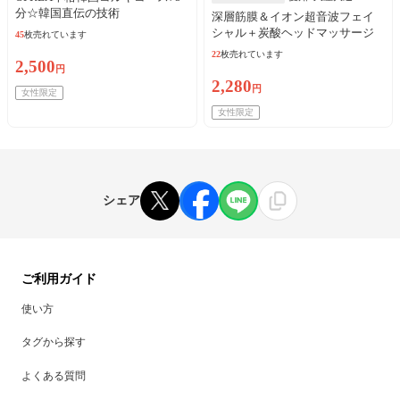
分☆韓国直伝の技術
深層筋膜＆イオン超音波フェイ
シャル＋炭酸ヘッドマッサージ
45
枚売れています
☆再来可！
22
枚売れています
2,500
円
2,280
円
女性限定
女性限定
シェア
ご利用ガイド
使い方
タグから探す
よくある質問