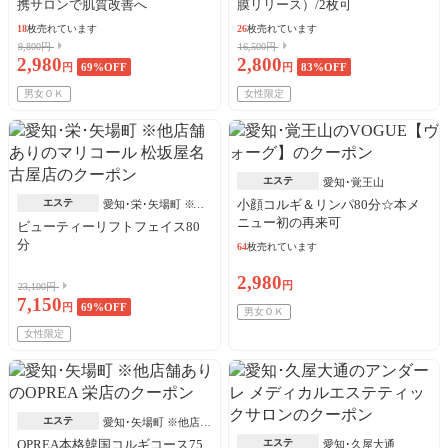
携サロンで肌質改善へ
膜リリース）/2枚可
18
枚売れています
26
枚売れています
9,800円
16,500円
2,980
2,800
円
69
%OFF
円
83
%OFF
男女ＯＫ
女性限定
エステ
愛知･覚王山
エステ
小顔コルギ＆リンパ80分☆本メ
愛知･栄･矢場町 ※他
ニュー初の再来可
店舗あり
ビューティーリフトフェイス80
分
64
枚売れています
2,980
円
23,100円
7,150
円
69
%OFF
男女ＯＫ
女性限定
エステ
愛知･矢場町 ※他店舗
あり
OPREA本格韓国コルギコース75
エステ
愛知･久屋大通