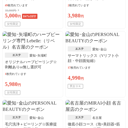
49
枚売れています
2
枚売れています
33,000円
5,000
3,980
円
84
%OFF
円
女性限定
女性限定
エステ
愛知･金山
エステ
サーマトリックス（Vリフト小
愛知･矢場町
顔・中顔面短縮）
オリジナルハーブピーリング☆
剥離ありor無し選択可
17
枚売れています
1
枚売れています
4,990
円
5,980
円
男女ＯＫ
女性限定
エステ
エステ
愛知･金山
名古屋
毛穴洗浄＋ピーリング☆医療提
徹底小顔コース（泡×美顔器×筋