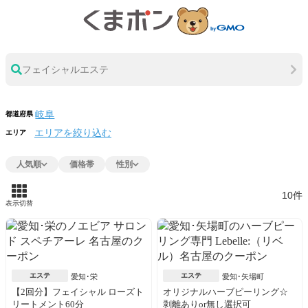
フェイシャルエステ
都道府県
エリアを絞り込む
エリア
人気順
価格帯
性別
10件
表示切替
エステ
エステ
愛知･栄
愛知･矢場町
【2回分】フェイシャル ローズト
オリジナルハーブピーリング☆
リートメント60分
剥離ありor無し選択可