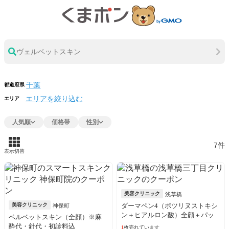
ヴェルベットスキン
都道府県
エリアを絞り込む
エリア
人気順
価格帯
性別
7件
表示切替
美容クリニック
浅草橋
美容クリニック
ダーマペン4（ボツリヌストキシ
神保町
ン＋ヒアルロン酸）全顔＋パッ
ベルベットスキン（全顔）※麻
ク ※初診料込
酔代・針代・初診料込
1
枚売れています