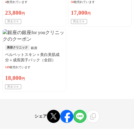
酔・針代込み
初診料・針代込
4
枚売れています
50
枚売れています
23,800
17,000
円
円
男女ＯＫ
男女ＯＫ
美容クリニック
銀座
ベルベットスキン＋美白美肌成
分＋成長因子パック（全顔）
149
枚売れています
18,000
円
男女ＯＫ
シェア