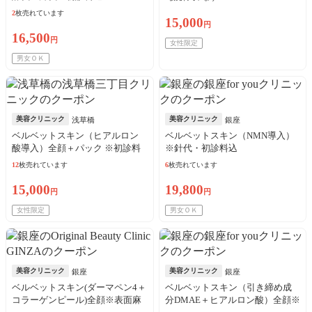
2
枚売れています
15,000
円
16,500
円
女性限定
男女ＯＫ
美容クリニック
美容クリニック
浅草橋
銀座
ベルベットスキン（ヒアルロン
ベルベットスキン（NMN導入）
酸導入）全顔＋パック ※初診料
※針代・初診料込
込
12
枚売れています
6
枚売れています
15,000
19,800
円
円
女性限定
男女ＯＫ
美容クリニック
美容クリニック
銀座
銀座
ベルベットスキン(ダーマペン4＋
ベルベットスキン（引き締め成
コラーゲンピール)全顔※表面麻
分DMAE＋ヒアルロン酸）全顔※