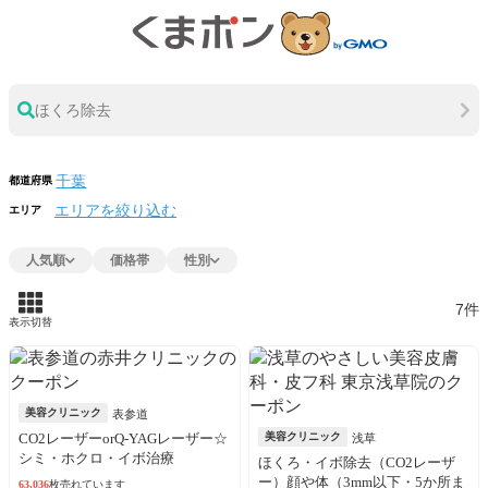
ほくろ除去
都道府県
エリアを絞り込む
エリア
人気順
価格帯
性別
7件
表示切替
美容クリニック
表参道
CO2レーザーorQ-YAGレーザー☆
美容クリニック
浅草
シミ・ホクロ・イボ治療
ほくろ・イボ除去（CO2レーザ
ー）顔や体（3mm以下・5か所ま
63,036
枚売れています