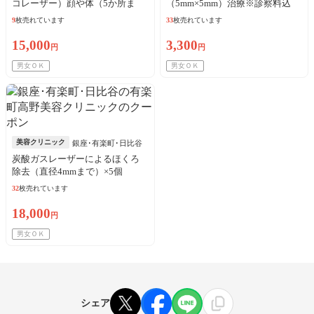
コレーザー）顔や体（5か所ま
（5mm×5mm）治療※診察料込
で）※局所麻酔・初診料込／リ
9
枚売れています
33
枚売れています
ピート可
15,000
3,300
円
円
男女ＯＫ
男女ＯＫ
美容クリニック
銀座･有楽町･日比谷
炭酸ガスレーザーによるほくろ
除去（直径4mmまで）×5個
32
枚売れています
18,000
円
男女ＯＫ
シェア