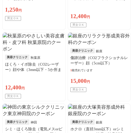
で）※初診料・テープ・外用薬
1,250
込
円
12,400
円
男女ＯＫ
男女ＯＫ
美容クリニック
銀座
美容クリニック
傷跡治療（CO2フラクショナルレ
秋葉原
ーザー）顔（5cm以下）
ほくろ・イボ除去（CO2レーザ
ー）顔や体（3mm以下・5か所ま
1
枚売れています
で）※初診料・テープ・外用薬
15,000
込
円
12,400
円
男女ＯＫ
男女ＯＫ
美容クリニック
美容クリニック
神田
銀座
シミ・ほくろ除去（電気メスorピ
ホクロ（直径3mm以下）orシミ