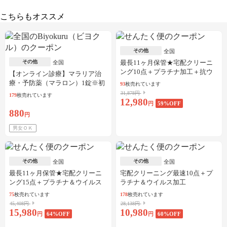
こちらもオススメ
その他
全国
その他
最長11ヶ月保管★宅配クリーニ
全国
ング10点＋プラチナ加工＋抗ウ
【オンライン診療】マラリア治
イルス加工
療・予防薬（マラロン）1錠※初
93
枚売れています
診料・送料込／30枚可
31,878円
179
枚売れています
12,980
円
59
%OFF
880
円
男女ＯＫ
その他
その他
全国
全国
最長11ヶ月保管★宅配クリーニ
宅配クリーニング最速10点＋プ
ング15点＋プラチナ＆ウイルス
ラチナ＆ウイルス加工
加工
75
枚売れています
178
枚売れています
45,408円
28,138円
15,980
10,980
円
64
%OFF
円
60
%OFF