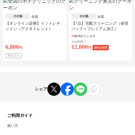
その他
その他
全国
全国
【オンライン診療】イソトレチ
【7点】宅配クリーニング（保管
ノイン（アクネトレント）
パック＋プレミアム加工）
10mg×1か月分※初診料・送料込
29
枚売れています
24,200円
6,800
12,000
円
円
50
%OFF
男女ＯＫ
シェア
ご利用ガイド
使い方