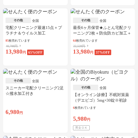
その他
その他
全国
全国
宅配クリーニング最速15点＋プ
最長6ヶ月保管★ふとん宅配クリ
ラチナ＆ウイルス加工
ーニング2枚＋防虫防カビ加工＋
しみ抜き
85
枚売れています
64
枚売れています
40,788円
22,528円
13,980
13,980
円
65
%OFF
円
37
%OFF
その他
全国
スニーカー宅配クリーニング2足
その他
全国
☆撥水加工付き
【オンライン診療】不眠対策薬
（デエビゴ）5mg×30錠※初診
料・送料込
6
枚売れています
6,980
円
5,980
円
男女ＯＫ