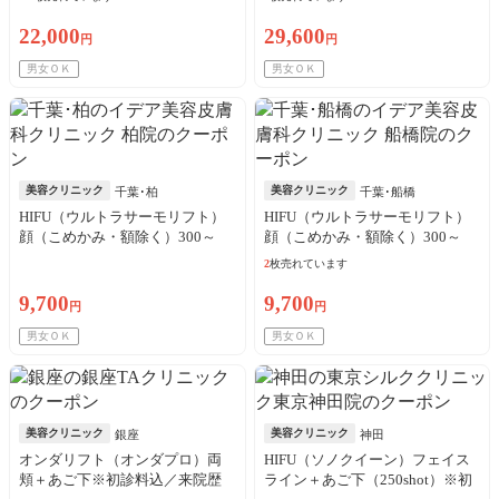
22,000
29,600
円
円
男女ＯＫ
男女ＯＫ
美容クリニック
美容クリニック
千葉･柏
千葉･船橋
HIFU（ウルトラサーモリフト）
HIFU（ウルトラサーモリフト）
顔（こめかみ・額除く）300～
顔（こめかみ・額除く）300～
400shot※初診料込
400shot※初診料込
2
枚売れています
9,700
9,700
円
円
男女ＯＫ
男女ＯＫ
美容クリニック
美容クリニック
銀座
神田
オンダリフト（オンダプロ）両
HIFU（ソノクイーン）フェイス
頬＋あご下※初診料込／来院歴
ライン＋あご下（250shot）※初