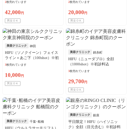
問わず購入可
診料込／リピート可
2
枚売れています
2
枚売れています
42,000
20,000
円
円
男女ＯＫ
男女ＯＫ
美容クリニック
神田
HIFU（ソノクイーン）フェイス
美容クリニック
錦糸町
ライン＋あご下（100shot）※初
HIFU（ニューダブロ）全顔
診料込／リピート可
（1000shot）※初診料込
3
枚売れています
3
枚売れています
10,000
円
29,700
円
男女ＯＫ
男女ＯＫ
美容クリニック
銀座
美容クリニック
平日限定！HIFU（ハイソニッ
千葉･船橋
ク）全顔（目元含む）※初診料
HIFU（ウルトラサーモリフト）