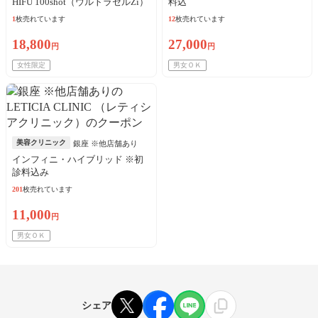
HIFU 100shot（ウルトラセルZi）
料込
全顔※初診料込
1
枚売れています
12
枚売れています
18,800
27,000
円
円
女性限定
男女ＯＫ
美容クリニック
銀座 ※他店舗あり
インフィニ・ハイブリッド ※初
診料込み
201
枚売れています
11,000
円
男女ＯＫ
シェア