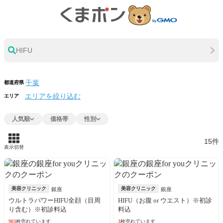
HIFU
都道府県
エリアを絞り込む
エリア
人気順
価格帯
性別
15件
表示切替
美容クリニック
美容クリニック
銀座
銀座
ウルトラパワーHIFU全顔（目周
HIFU（お腹 or ウエスト）※初診
り含む）※初診料込
料込
903
枚売れています
3
枚売れています