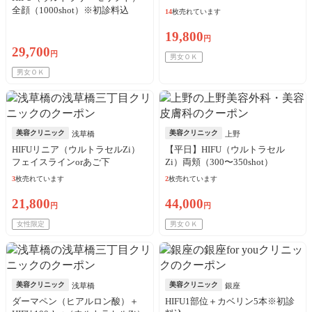
込
全顔（1000shot）※初診料込
14
枚売れています
19,800
円
29,700
円
男女ＯＫ
男女ＯＫ
美容クリニック
美容クリニック
浅草橋
上野
HIFUリニア（ウルトラセルZi）
【平日】HIFU（ウルトラセル
フェイスラインorあご下
Zi）両頬（300〜350shot）
（200shot）※初診料込
3
枚売れています
2
枚売れています
21,800
44,000
円
円
女性限定
男女ＯＫ
美容クリニック
美容クリニック
浅草橋
銀座
ダーマペン（ヒアルロン酸）＋
HIFU1部位＋カベリン5本※初診