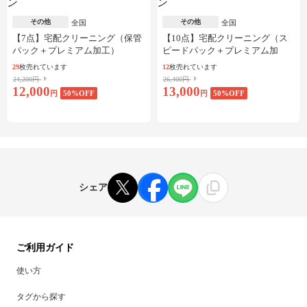
その他
その他
全国
全国
【7点】宅配クリーニング（保管
【10点】宅配クリーニング（ス
パック＋プレミアム加工）
ピードパック＋プレミアム加
工）
29
枚売れています
12
枚売れています
24,200円
26,400円
12,000
13,000
円
50
%OFF
円
50
%OFF
シェア
ご利用ガイド
使い方
タグから探す