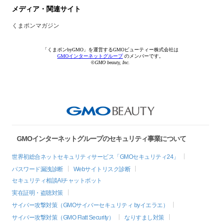
メディア・関連サイト
くまポンマガジン
「くまポンbyGMO」を運営するGMOビューティー株式会社は
GMOインターネットグループ
のメンバーです。
©GMO beauty, Inc.
GMOインターネットグループのセキュリティ事業について
世界初総合ネットセキュリティサービス「GMOセキュリティ24」
パスワード漏洩診断
Webサイトリスク診断
セキュリティ相談AIチャットボット
実在証明・盗聴対策
サイバー攻撃対策（GMOサイバーセキュリティ byイエラエ）
サイバー攻撃対策（GMO Flatt Security）
なりすまし対策