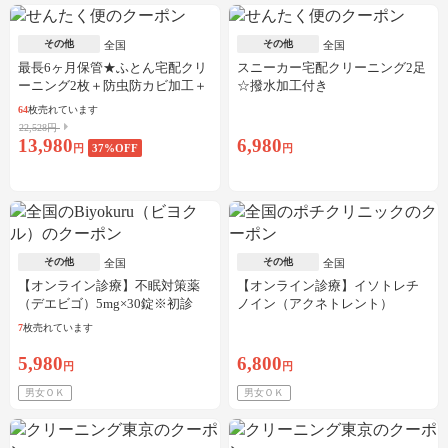
その他
その他
全国
全国
最長6ヶ月保管★ふとん宅配クリ
スニーカー宅配クリーニング2足
ーニング2枚＋防虫防カビ加工＋
☆撥水加工付き
しみ抜き
64
枚売れています
22,528円
13,980
6,980
円
37
%OFF
円
その他
その他
全国
全国
【オンライン診療】不眠対策薬
【オンライン診療】イソトレチ
（デエビゴ）5mg×30錠※初診
ノイン（アクネトレント）
料・送料込
10mg×1か月分※初診料・送料込
7
枚売れています
5,980
6,800
円
円
男女ＯＫ
男女ＯＫ