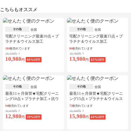
こちらもオススメ
その他
その他
全国
全国
宅配クリーニング最速10点＋プ
宅配クリーニング最速15点＋プ
ラチナ＆ウイルス加工
ラチナ＆ウイルス加工
184
枚売れています
86
枚売れています
28,138円
40,788円
10,980
13,980
円
60
%OFF
円
65
%OFF
その他
その他
全国
全国
最長11ヶ月保管★宅配クリーニ
最長11ヶ月保管★宅配クリーニ
ング10点＋プラチナ加工＋抗ウ
ング15点＋プラチナ＆ウイルス
イルス加工
加工
94
枚売れています
75
枚売れています
31,878円
45,408円
12,980
15,980
円
59
%OFF
円
64
%OFF