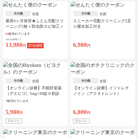
その他
その他
全国
全国
最長6ヶ月保管★ふとん宅配クリ
スニーカー宅配クリーニング2足
ーニング2枚＋防虫防カビ加工＋
☆撥水加工付き
しみ抜き
64
枚売れています
22,528円
13,980
6,980
円
37
%OFF
円
その他
その他
全国
全国
【オンライン診療】不眠対策薬
【オンライン診療】イソトレチ
（デエビゴ）5mg×30錠※初診
ノイン（アクネトレント）
料・送料込
10mg×1か月分※初診料・送料込
7
枚売れています
5,980
6,800
円
円
男女ＯＫ
男女ＯＫ