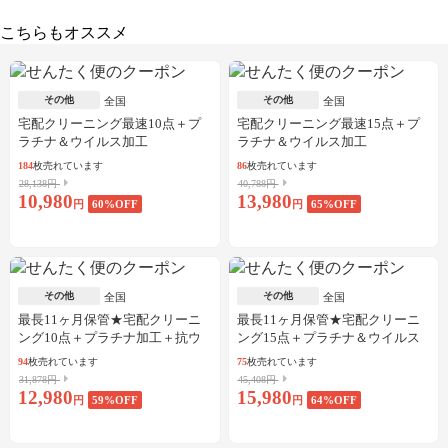
こちらもオススメ
その他
その他
全国
全国
宅配クリーニング最速10点＋プ
宅配クリーニング最速15点＋プ
ラチナ＆ウイルス加工
ラチナ＆ウイルス加工
184
枚売れています
86
枚売れています
28,138円
40,788円
10,980
13,980
円
60
%OFF
円
65
%OFF
その他
その他
全国
全国
最長11ヶ月保管★宅配クリーニ
最長11ヶ月保管★宅配クリーニ
ング10点＋プラチナ加工＋抗ウ
ング15点＋プラチナ＆ウイルス
イルス加工
加工
94
枚売れています
75
枚売れています
31,878円
45,408円
12,980
15,980
円
59
%OFF
円
64
%OFF