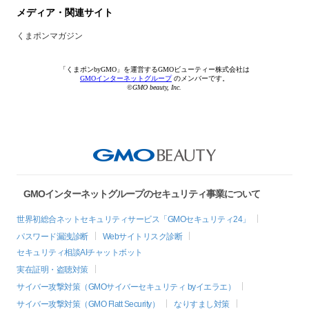
メディア・関連サイト
くまポンマガジン
「くまポンbyGMO」を運営するGMOビューティー株式会社は
GMOインターネットグループ
のメンバーです。
©GMO beauty, Inc.
GMOインターネットグループのセキュリティ事業について
世界初総合ネットセキュリティサービス「GMOセキュリティ24」
パスワード漏洩診断
Webサイトリスク診断
セキュリティ相談AIチャットボット
実在証明・盗聴対策
サイバー攻撃対策（GMOサイバーセキュリティ byイエラエ）
サイバー攻撃対策（GMO Flatt Security）
なりすまし対策