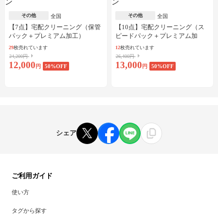
その他
その他
全国
全国
【7点】宅配クリーニング（保管
【10点】宅配クリーニング（ス
パック＋プレミアム加工）
ピードパック＋プレミアム加
工）
29
枚売れています
12
枚売れています
24,200円
26,400円
12,000
13,000
円
50
%OFF
円
50
%OFF
シェア
ご利用ガイド
使い方
タグから探す