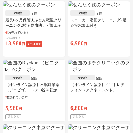
その他
その他
全国
全国
最長6ヶ月保管★ふとん宅配クリ
スニーカー宅配クリーニング2足
ーニング2枚＋防虫防カビ加工＋
☆撥水加工付き
しみ抜き
64
枚売れています
22,528円
13,980
6,980
円
37
%OFF
円
その他
その他
全国
全国
【オンライン診療】不眠対策薬
【オンライン診療】イソトレチ
（デエビゴ）5mg×30錠※初診
ノイン（アクネトレント）
料・送料込
10mg×1か月分※初診料・送料込
7
枚売れています
5,980
6,800
円
円
男女ＯＫ
男女ＯＫ