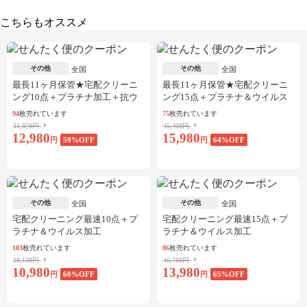
こちらもオススメ
その他
その他
全国
全国
最長11ヶ月保管★宅配クリーニ
最長11ヶ月保管★宅配クリーニ
ング10点＋プラチナ加工＋抗ウ
ング15点＋プラチナ＆ウイルス
イルス加工
加工
94
枚売れています
75
枚売れています
31,878円
45,408円
12,980
15,980
円
59
%OFF
円
64
%OFF
その他
その他
全国
全国
宅配クリーニング最速10点＋プ
宅配クリーニング最速15点＋プ
ラチナ＆ウイルス加工
ラチナ＆ウイルス加工
183
枚売れています
86
枚売れています
28,138円
40,788円
10,980
13,980
円
60
%OFF
円
65
%OFF