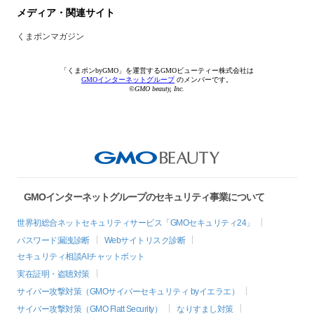
メディア・関連サイト
くまポンマガジン
「くまポンbyGMO」を運営するGMOビューティー株式会社は
GMOインターネットグループ
のメンバーです。
©GMO beauty, Inc.
GMOインターネットグループのセキュリティ事業について
世界初総合ネットセキュリティサービス「GMOセキュリティ24」
パスワード漏洩診断
Webサイトリスク診断
セキュリティ相談AIチャットボット
実在証明・盗聴対策
サイバー攻撃対策（GMOサイバーセキュリティ byイエラエ）
サイバー攻撃対策（GMO Flatt Security）
なりすまし対策