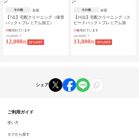
その他
その他
全国
全国
【7点】宅配クリーニング（保管
【10点】宅配クリーニング（ス
パック＋プレミアム加工）
ピードパック＋プレミアム加
工）
29
枚売れています
12
枚売れています
24,200円
26,400円
12,000
13,000
円
50
%OFF
円
50
%OFF
シェア
ご利用ガイド
使い方
タグから探す