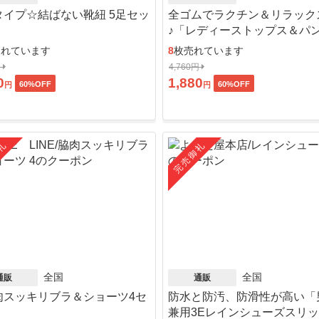
タイプ☆結ばない靴紐 5足セッ
全ゴムでラクチン＆リラック
♪「レディーストップス＆パ
ット」
売れています
8
枚売れています
円
4,760円
0
1,880
60
%OFF
60
%OFF
円
円
礼
完売御礼
全国
全国
通販
通販
肉スッキリブラ＆ショーツ4セ
防水と防汚、防滑性が高い「
」
兼用3Eレインシューズスリ