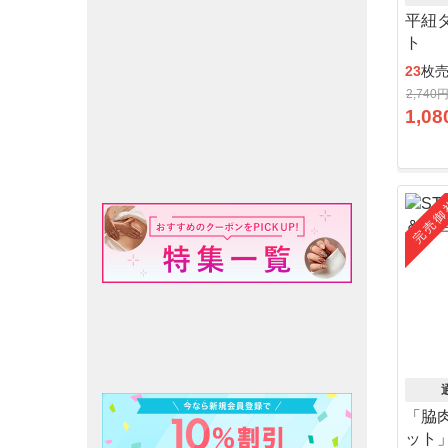
平紐
ト
23
枚
2,740
1,08
完売御
「脇
ット