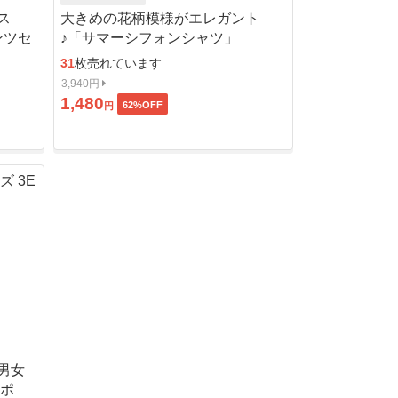
ス
大きめの花柄模様がエレガント
ンツセ
♪「サマーシフォンシャツ」
31
枚売れています
3,940円
1,480
62
%OFF
円
男女
ッポ