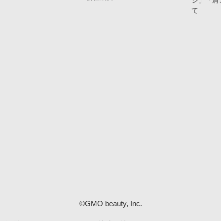
ジ」「肩
て
©GMO beauty, Inc.