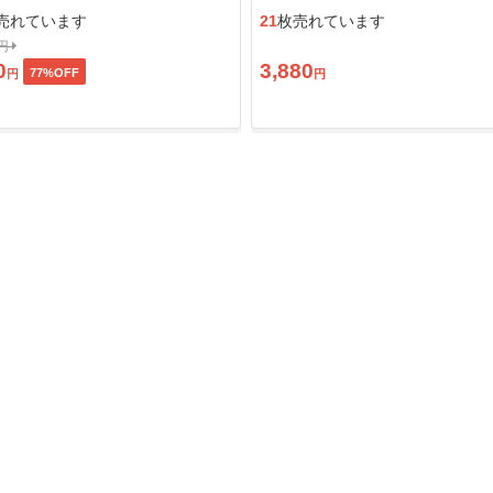
ン」
売れています
21
枚売れています
0円
0
3,880
77
%OFF
円
円