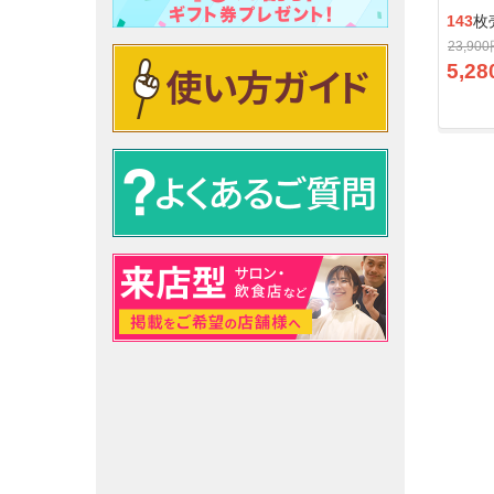
143
枚
23,90
5,28