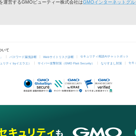
」を運営するGMOビューティー株式会社は
GMOインターネットグル
ついて
セキュリティ相談AIチャットボット
4」
パスワード漏洩診断
Webサイトリスク診断
セキ
ュリティ byイエラエ）
サイバー攻撃対策（GMO Flatt Security）
なりすまし対策