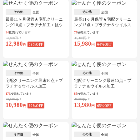
その他
その他
全国
全国
最長11ヶ月保管★宅配クリーニ
最長11ヶ月保管★宅配クリーニ
ング10点＋プラチナ加工＋抗ウ
ング15点＋プラチナ＆ウイルス
イルス加工
加工
94
枚売れています
75
枚売れています
31,878円
45,408円
12,980
15,980
円
59
%OFF
円
64
%OFF
その他
その他
全国
全国
宅配クリーニング最速10点＋プ
宅配クリーニング最速15点＋プ
ラチナ＆ウイルス加工
ラチナ＆ウイルス加工
179
枚売れています
85
枚売れています
28,138円
40,788円
10,980
13,980
円
60
%OFF
円
65
%OFF
その他
その他
全国
全国