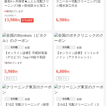
最長6ヶ月保管★ふとん宅配クリ
スニーカー宅配クリーニング2足
ーニング2枚＋防虫防カビ加工＋
☆撥水加工付き
しみ抜き
64
枚売れています
22,528円
13,980
6,980
円
37
%OFF
円
その他
その他
全国
全国
【オンライン診療】不眠対策薬
【オンライン診療】イソトレチ
（デエビゴ）5mg×30錠※初診
ノイン（アクネトレント）
料・送料込
10mg×1か月分※初診料・送料込
7
枚売れています
5,980
6,800
円
円
男女ＯＫ
男女ＯＫ
その他
その他
全国
全国
【7点】宅配クリーニング（保管
【10点】宅配クリーニング（ス