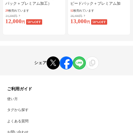
パック＋プレミアム加工）
ピードパック＋プレミアム加
工）
29
枚売れています
12
枚売れています
24,200円
26,400円
12,000
13,000
円
50
%OFF
円
50
%OFF
シェア
ご利用ガイド
使い方
タグから探す
よくある質問
お問い合わせ