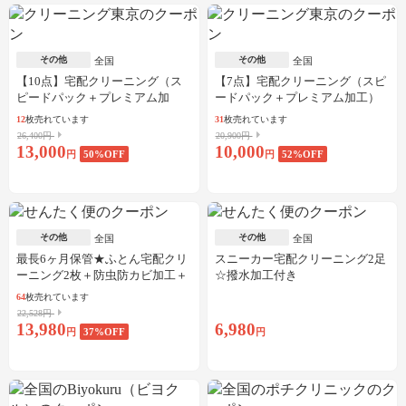
その他
その他
全国
全国
【10点】宅配クリーニング（ス
【7点】宅配クリーニング（スピ
ピードパック＋プレミアム加
ードパック＋プレミアム加工）
工）
12
枚売れています
31
枚売れています
26,400円
20,900円
13,000
10,000
円
50
%OFF
円
52
%OFF
その他
その他
全国
全国
最長6ヶ月保管★ふとん宅配クリ
スニーカー宅配クリーニング2足
ーニング2枚＋防虫防カビ加工＋
☆撥水加工付き
しみ抜き
64
枚売れています
22,528円
13,980
6,980
円
37
%OFF
円