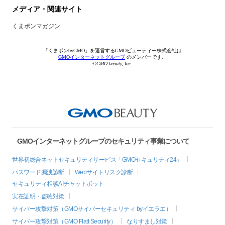
メディア・関連サイト
くまポンマガジン
「くまポンbyGMO」を運営するGMOビューティー株式会社は
GMOインターネットグループ
のメンバーです。
©GMO beauty, Inc.
GMOインターネットグループのセキュリティ事業について
世界初総合ネットセキュリティサービス「GMOセキュリティ24」
パスワード漏洩診断
Webサイトリスク診断
セキュリティ相談AIチャットボット
実在証明・盗聴対策
サイバー攻撃対策（GMOサイバーセキュリティ byイエラエ）
サイバー攻撃対策（GMO Flatt Security）
なりすまし対策