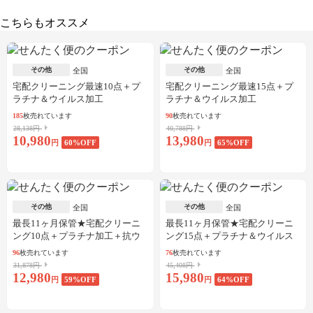
こちらもオススメ
その他
その他
全国
全国
宅配クリーニング最速10点＋プ
宅配クリーニング最速15点＋プ
ラチナ＆ウイルス加工
ラチナ＆ウイルス加工
185
枚売れています
90
枚売れています
28,138円
40,788円
10,980
13,980
円
60
%OFF
円
65
%OFF
その他
その他
全国
全国
最長11ヶ月保管★宅配クリーニ
最長11ヶ月保管★宅配クリーニ
ング10点＋プラチナ加工＋抗ウ
ング15点＋プラチナ＆ウイルス
イルス加工
加工
96
枚売れています
76
枚売れています
31,878円
45,408円
12,980
15,980
円
59
%OFF
円
64
%OFF