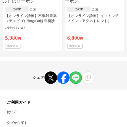
その他
その他
全国
全国
【オンライン診療】不眠対策薬
【オンライン診療】イソトレチ
（デエビゴ）5mg×30錠※初診
ノイン（アクネトレント）
料・送料込
10mg×1か月分※初診料・送料込
7
枚売れています
5,980
6,800
円
円
男女ＯＫ
男女ＯＫ
シェア
ご利用ガイド
使い方
タグから探す