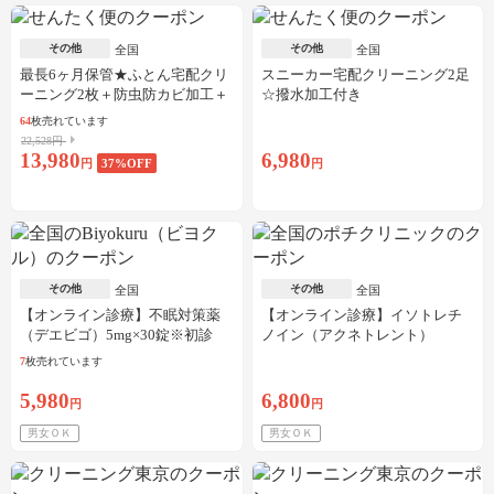
その他
その他
全国
全国
最長6ヶ月保管★ふとん宅配クリ
スニーカー宅配クリーニング2足
ーニング2枚＋防虫防カビ加工＋
☆撥水加工付き
しみ抜き
64
枚売れています
22,528円
13,980
6,980
円
37
%OFF
円
その他
その他
全国
全国
【オンライン診療】不眠対策薬
【オンライン診療】イソトレチ
（デエビゴ）5mg×30錠※初診
ノイン（アクネトレント）
料・送料込
10mg×1か月分※初診料・送料込
7
枚売れています
5,980
6,800
円
円
男女ＯＫ
男女ＯＫ