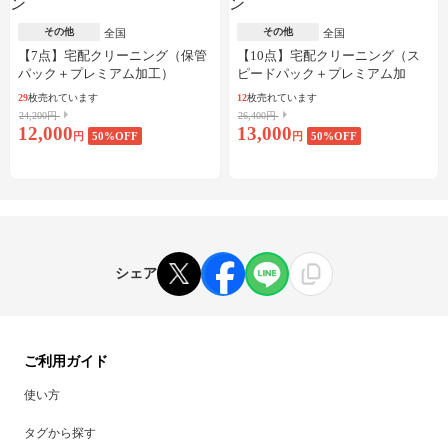
その他
その他
全国
全国
【7点】宅配クリーニング（保管
【10点】宅配クリーニング（ス
パック＋プレミアム加工）
ピードパック＋プレミアム加
工）
29
枚売れています
12
枚売れています
24,200円
26,400円
12,000
13,000
円
50
%OFF
円
50
%OFF
シェア
ご利用ガイド
使い方
タグから探す