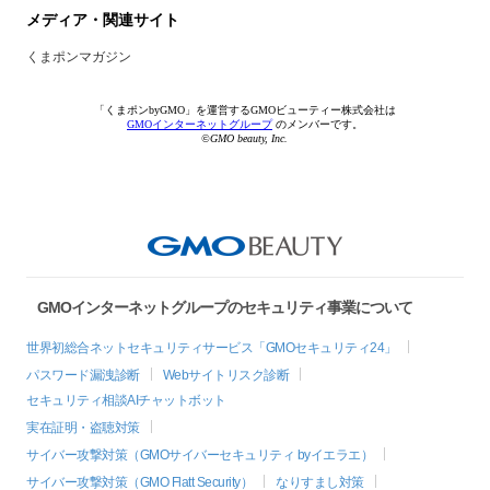
メディア・関連サイト
くまポンマガジン
「くまポンbyGMO」を運営するGMOビューティー株式会社は
GMOインターネットグループ
のメンバーです。
©GMO beauty, Inc.
GMOインターネットグループのセキュリティ事業について
世界初総合ネットセキュリティサービス「GMOセキュリティ24」
パスワード漏洩診断
Webサイトリスク診断
セキュリティ相談AIチャットボット
実在証明・盗聴対策
サイバー攻撃対策（GMOサイバーセキュリティ byイエラエ）
サイバー攻撃対策（GMO Flatt Security）
なりすまし対策