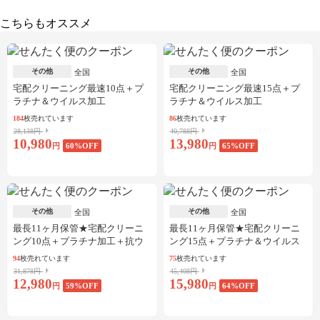
こちらもオススメ
その他
その他
全国
全国
宅配クリーニング最速10点＋プ
宅配クリーニング最速15点＋プ
ラチナ＆ウイルス加工
ラチナ＆ウイルス加工
184
枚売れています
86
枚売れています
28,138円
40,788円
10,980
13,980
円
60
%OFF
円
65
%OFF
その他
その他
全国
全国
最長11ヶ月保管★宅配クリーニ
最長11ヶ月保管★宅配クリーニ
ング10点＋プラチナ加工＋抗ウ
ング15点＋プラチナ＆ウイルス
イルス加工
加工
94
枚売れています
75
枚売れています
31,878円
45,408円
12,980
15,980
円
59
%OFF
円
64
%OFF