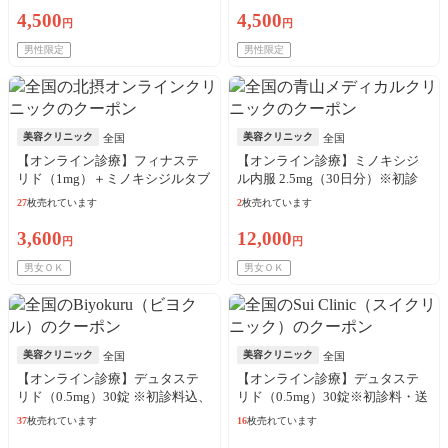
4,500
4,500
円
円
男性限定
男性限定
美容クリニック
美容クリニック
全国
全国
【オンライン診療】フィナステ
【オンライン診療】ミノキシジ
リド（1mg）＋ミノキシジルタブ
ル内服 2.5mg（30日分）※初診
レット（5mg）30日分※初診料、
料・送料込／リピート可
27
枚売れています
2
枚売れています
送料込
3,600
12,000
円
円
男女ＯＫ
男女ＯＫ
美容クリニック
美容クリニック
全国
全国
【オンライン診療】デュタステ
【オンライン診療】デュタステ
リド（0.5mg）30錠 ※初診料込、
リド（0.5mg）30錠※初診料・送
送料込
料込
37
枚売れています
16
枚売れています