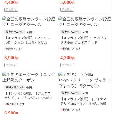
4,400
5,000
円
円
男性限定
男性限定
美容クリニック
美容クリニック
全国
全国
【オンライン診療】ミノキシジ
【オンライン診療】ジェネリッ
ルローション（15％）※初診
ク医薬品 デュタステリド
料・送料込
（0.5mg）※初診料・送料込
4
枚売れています
47
枚売れています
6,900
4,300
円
円
男性限定
男性限定
美容クリニック
全国
【オンライン診療】［デュタス
美容クリニック
全国
テリド＋ミノキシジル］×30錠※
【オンライン診療】［フィナス
初診料・送料込
テリド1mg＋ミノキシジル内服
11
枚売れています
5mg］×28錠
21
枚売れています
6,980
円