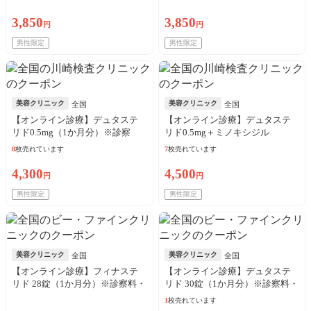
料・送料込
料・送料込
3,850
3,850
円
円
男性限定
男性限定
美容クリニック
美容クリニック
全国
全国
【オンライン診療】デュタステ
【オンライン診療】デュタステ
リド0.5mg（1か月分）※診察
リド0.5mg＋ミノキシジル
料・送料込
5mg（1か月分）※診察料・送料
8
枚売れています
7
枚売れています
込
4,300
4,500
円
円
男性限定
男性限定
美容クリニック
美容クリニック
全国
全国
【オンライン診療】フィナステ
【オンライン診療】デュタステ
リド 28錠（1か月分）※診察料・
リド 30錠（1か月分）※診察料・
送料込／来院歴問わず購入可
送料込／来院歴問わず購入可
1
枚売れています