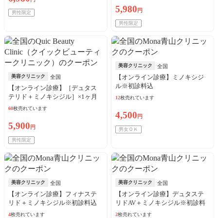
5,980
円
男性限定
男性限定
美容クリニック
全国
美容クリニック
【オンライン診療】ミノキシジ
全国
ル※初診料込
【オンライン診療】［デュタス
テリド＋ミノキシジル］×1ヶ月
12
枚売れています
※初診料・送料込
60
枚売れています
4,500
円
5,900
円
男女ＯＫ
男性限定
美容クリニック
美容クリニック
全国
全国
【オンライン診療】フィナステ
【オンライン診療】デュタステ
リド＋ミノキシジル※初診料込
リドAV＋ミノキシジル※初診料
込
4
枚売れています
2
枚売れています