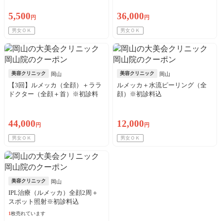
5,500
36,000
円
円
男女ＯＫ
男女ＯＫ
美容クリニック
美容クリニック
岡山
岡山
【3回】ルメッカ（全顔）＋ララ
ルメッカ＋水流ピーリング（全
ドクター（全顔＋首）※初診料
顔）※初診料込
込
44,000
12,000
円
円
男女ＯＫ
男女ＯＫ
美容クリニック
岡山
IPL治療（ルメッカ）全顔2周＋
スポット照射※初診料込
1
枚売れています