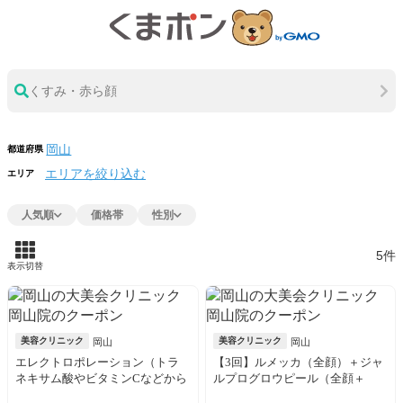
くすみ・赤ら顔
都道府県
エリアを絞り込む
エリア
人気順
価格帯
性別
5件
表示切替
美容クリニック
美容クリニック
岡山
岡山
エレクトロポレーション（トラ
【3回】ルメッカ（全顔）＋ジャ
ネキサム酸やビタミンCなどから
ルプログロウピール（全顔＋
選択）全顔※初診料込
首）※初診料込