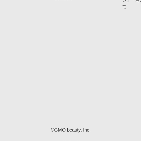
ジ」「肩
て
©GMO beauty, Inc.