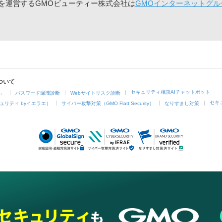
」を運営するGMOビューティー株式会社は
GMOインターネットグル
ついて
セキュリティ相談AIチャットボット
4」
パスワード漏洩診断
Webサイトリスク診断
セキ
ュリティ byイエラエ）
サイバー攻撃対策（GMO Flatt Security）
なりすまし対策