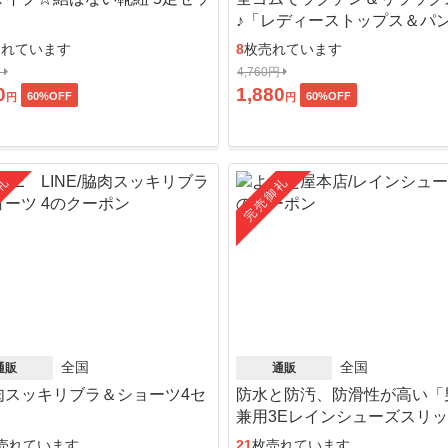
♪「レディーストップス＆パ
ット」
売れています
8
枚売れています
円
4,760円
0
1,880
60
%OFF
60
%OFF
円
円
礼
完売御礼
全国
全国
通販
通販
肉スッキリブラ＆ショーツ4セ
防水と防汚、防滑性が高い「
」
兼用3Eレインシューズスリ
ン」
売れています
21
枚売れています