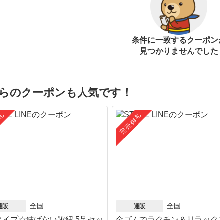
条件に一致するクーポン
見つかりませんでした
らのクーポンも人気です！
礼
完売御礼
全国
全国
通販
通販
タイプ☆結ばない靴紐 5足セッ
全ゴムでラクチン＆リラック