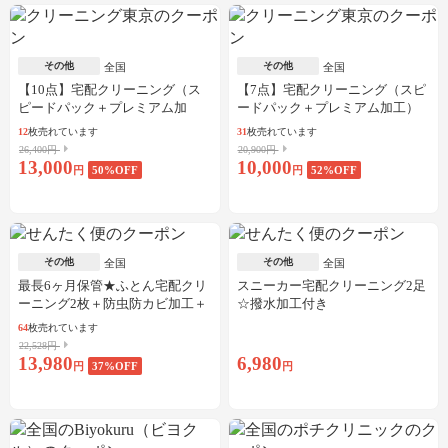
その他
その他
全国
全国
【10点】宅配クリーニング（ス
【7点】宅配クリーニング（スピ
ピードパック＋プレミアム加
ードパック＋プレミアム加工）
工）
12
枚売れています
31
枚売れています
26,400円
20,900円
13,000
10,000
円
50
%OFF
円
52
%OFF
その他
その他
全国
全国
最長6ヶ月保管★ふとん宅配クリ
スニーカー宅配クリーニング2足
ーニング2枚＋防虫防カビ加工＋
☆撥水加工付き
しみ抜き
64
枚売れています
22,528円
13,980
6,980
円
37
%OFF
円