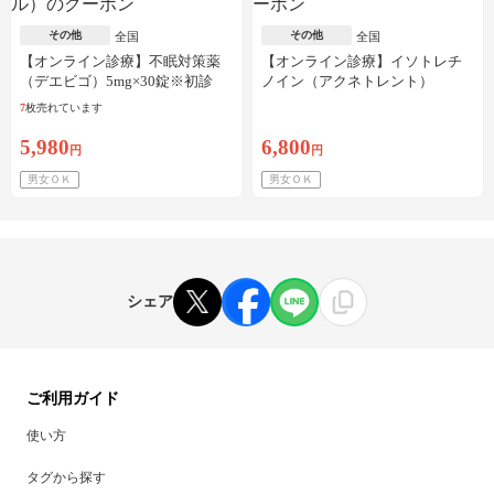
その他
その他
全国
全国
【オンライン診療】不眠対策薬
【オンライン診療】イソトレチ
（デエビゴ）5mg×30錠※初診
ノイン（アクネトレント）
料・送料込
10mg×1か月分※初診料・送料込
7
枚売れています
5,980
6,800
円
円
男女ＯＫ
男女ＯＫ
シェア
ご利用ガイド
使い方
タグから探す