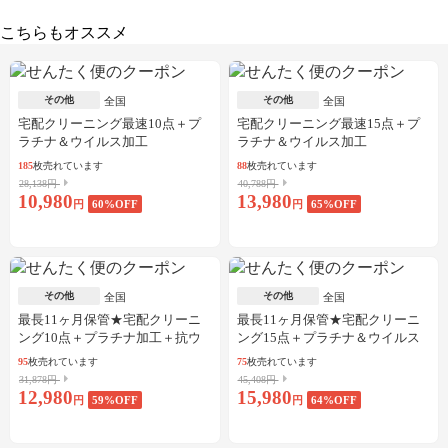
こちらもオススメ
その他
その他
全国
全国
宅配クリーニング最速10点＋プ
宅配クリーニング最速15点＋プ
ラチナ＆ウイルス加工
ラチナ＆ウイルス加工
185
枚売れています
88
枚売れています
28,138円
40,788円
10,980
13,980
円
60
%OFF
円
65
%OFF
その他
その他
全国
全国
最長11ヶ月保管★宅配クリーニ
最長11ヶ月保管★宅配クリーニ
ング10点＋プラチナ加工＋抗ウ
ング15点＋プラチナ＆ウイルス
イルス加工
加工
95
枚売れています
75
枚売れています
31,878円
45,408円
12,980
15,980
円
59
%OFF
円
64
%OFF