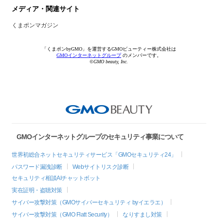
メディア・関連サイト
くまポンマガジン
「くまポンbyGMO」を運営するGMOビューティー株式会社は
GMOインターネットグループ
のメンバーです。
©GMO beauty, Inc.
GMOインターネットグループのセキュリティ事業について
世界初総合ネットセキュリティサービス「GMOセキュリティ24」
パスワード漏洩診断
Webサイトリスク診断
セキュリティ相談AIチャットボット
実在証明・盗聴対策
サイバー攻撃対策（GMOサイバーセキュリティ byイエラエ）
サイバー攻撃対策（GMO Flatt Security）
なりすまし対策