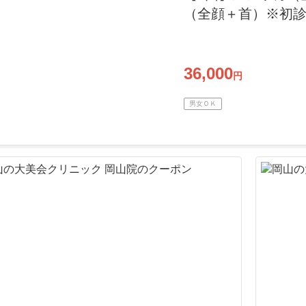
（全顔＋首）※初
36,000
円
男女ＯＫ