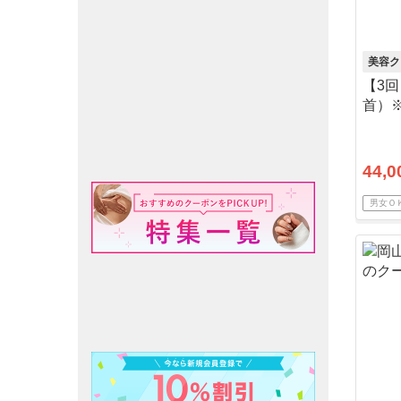
美容ク
【3
首）
44,0
男女Ｏ