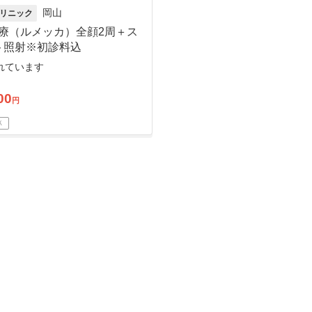
岡山
リニック
治療（ルメッカ）全顔2周＋ス
ト照射※初診料込
れています
00
円
Ｋ