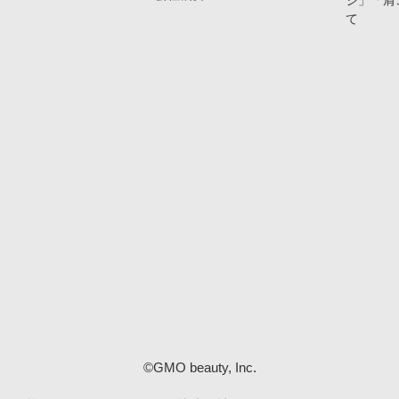
ジ」「肩
て
©GMO beauty, Inc.