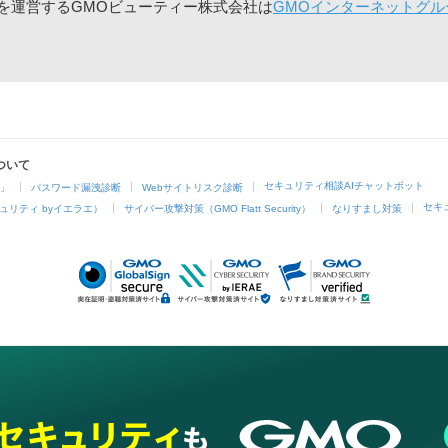
」を運営するGMOビューティー株式会社は
GMOインターネットグル
ついて
セキュリティ相談AIチャットボット
4」
パスワード漏洩診断
Webサイトリスク診断
セキ
ュリティ byイエラエ）
サイバー攻撃対策（GMO Flatt Security）
なりすまし対策