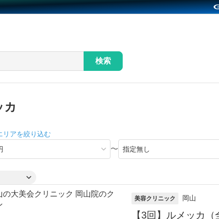
検索
ッカ
エリアを絞り込む
〜
岡山
美容クリニック
【3回】ルメッカ（