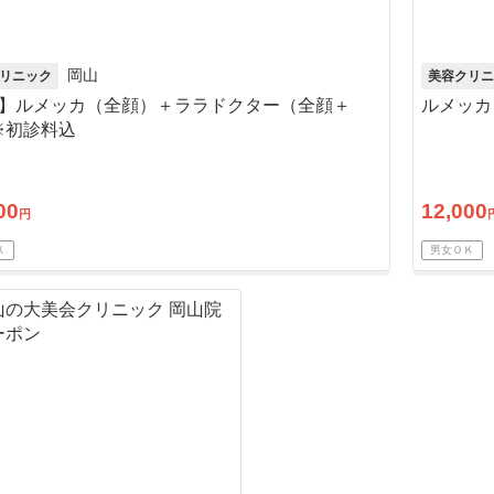
岡山
リニック
美容クリニ
回】ルメッカ（全顔）＋ララドクター（全顔＋
ルメッカ
※初診料込
00
12,000
円
Ｋ
男女ＯＫ