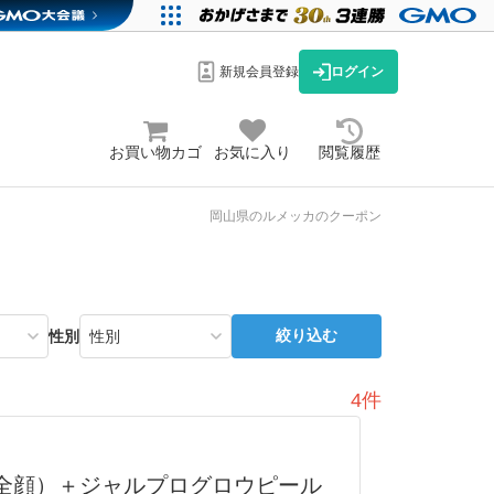
新規会員登録
ログイン
お買い物カゴ
お気に入り
閲覧履歴
岡山県のルメッカのクーポン
絞り込む
性別
4件
全顔）＋ジャルプログロウピール