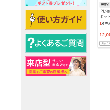
美容ク
IPL
ポッ
1
枚売
12,0
男女Ｏ