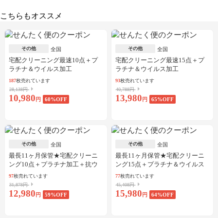
こちらもオススメ
その他
その他
全国
全国
宅配クリーニング最速10点＋プ
宅配クリーニング最速15点＋プ
ラチナ＆ウイルス加工
ラチナ＆ウイルス加工
187
枚売れています
93
枚売れています
28,138円
40,788円
10,980
13,980
円
60
%OFF
円
65
%OFF
その他
その他
全国
全国
最長11ヶ月保管★宅配クリーニ
最長11ヶ月保管★宅配クリーニ
ング10点＋プラチナ加工＋抗ウ
ング15点＋プラチナ＆ウイルス
イルス加工
加工
97
枚売れています
77
枚売れています
31,878円
45,408円
12,980
15,980
円
59
%OFF
円
64
%OFF