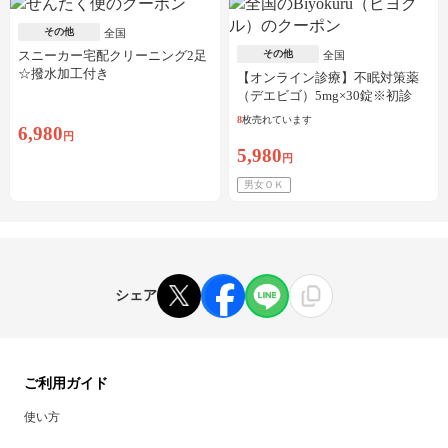
その他
全国
スニーカー宅配クリーニング2足
その他
全国
☆撥水加工付き
【オンライン診療】不眠対策薬
（デエビゴ）5mg×30錠※初診
料・送料込
8
枚売れています
6,980
円
5,980
円
男女ＯＫ
シェア
ご利用ガイド
使い方