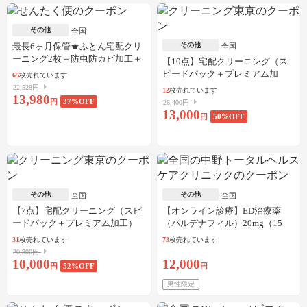
その他
全国
最長6ヶ月保管★ふとん宅配クリ
その他
全国
ーニング2枚＋防虫防カビ加工＋
【10点】宅配クリーニング（ス
しみ抜き
ピードパック＋プレミアム加
65
枚売れています
工）
22,528円
12
枚売れています
13,980
円
37
%OFF
26,400円
13,000
円
50
%OFF
その他
その他
全国
全国
【7点】宅配クリーニング（スピ
【オンライン診療】ED治療薬
ードパック＋プレミアム加工）
（バルデナフィル）20mg（15
錠）※初診料、送料込
31
枚売れています
73
枚売れています
20,900円
10,000
12,000
円
52
%OFF
円
男性限定